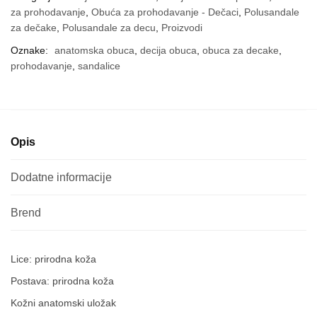
za prohodavanje
,
Obuća za prohodavanje - Dečaci
,
Polusandale
za dečake
,
Polusandale za decu
,
Proizvodi
Oznake:
anatomska obuca
,
decija obuca
,
obuca za decake
,
prohodavanje
,
sandalice
Opis
Dodatne informacije
Lice: prirodna koža
Postava: prirodna koža
Kožni anatomski uložak