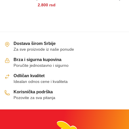
2.800
rsd
Ovaj
proizvod
ima
više
varijanti.
Dostava širom Srbije
Opcije
Za sve proizvode iz naše ponude
mogu
Brza i sigurna kupovina
biti
Poručite jednostavno i sigurno
izabrane
Odličan kvalitet
na
Idealan odnos cene i kvaliteta
stranici
proizvoda.
Korisnička podrška
Pozovite za sva pitanja