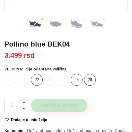
Pošaljite
Pollino blue BEK04
3.499
rsd
Nije odabrana veličina
VELIČINA
:
20
21
22
23
24
25
26
Pollino
Dodaj u korpu
blue
BEK04
Dodajte u listu želja
količina
Kategorije:
Dečija obuća za leto
,
Dečija obuća za proleće
,
Obuća