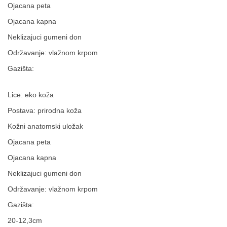
Ojacana peta
Ojacana kapna
Neklizajuci gumeni don
Održavanje: vlažnom krpom
Gazišta:
Lice: eko koža
Postava: prirodna koža
Kožni anatomski uložak
Ojacana peta
Ojacana kapna
Neklizajuci gumeni don
Održavanje: vlažnom krpom
Gazišta:
20-12,3cm