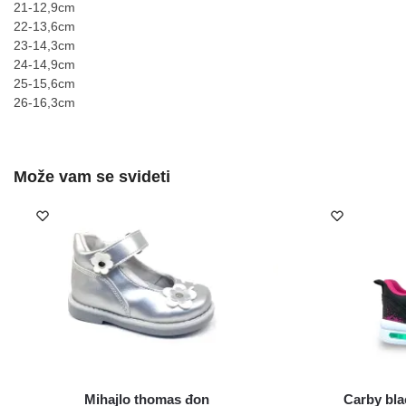
21-12,9cm
22-13,6cm
23-14,3cm
24-14,9cm
25-15,6cm
26-16,3cm
Mihajlo thomas đon
Carby bl