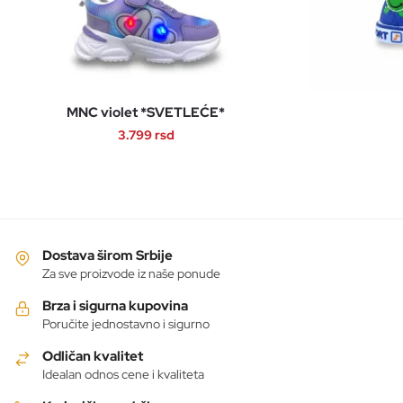
MNC violet *SVETLEĆE*
3.799
rsd
Ovaj
proizvod
ima
više
varijanti.
Dostava širom Srbije
Opcije
Za sve proizvode iz naše ponude
mogu
Brza i sigurna kupovina
biti
Poručite jednostavno i sigurno
izabrane
Odličan kvalitet
na
Idealan odnos cene i kvaliteta
stranici
proizvoda.