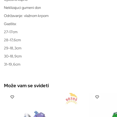
Neklizajuci gumeni don
Održavanje: vlažnom krpom
Gazišta:
27-17cm
28-17,6cm
29-18,3cm
30-18,9cm
31-19,6cm