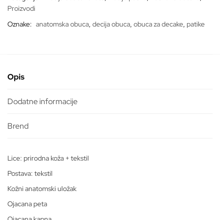
Proizvodi
Oznake:
anatomska obuca
,
decija obuca
,
obuca za decake
,
patike
Opis
Dodatne informacije
Lice: prirodna koža + tekstil
Postava: tekstil
Kožni anatomski uložak
Ojacana peta
Ojacana kapna