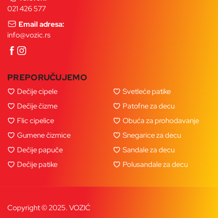
021 426 577
Email adresa:
info@vozic.rs
PREPORUČUJEMO
Dečije cipele
Svetleće patike
Dečije čizme
Patofne za decu
Flic cipelice
Obuća za prohodavanje
Gumene čizmice
Snegarice za decu
Dečije papuče
Sandale za decu
Dečije patike
Polusandale za decu
Copyright © 2025. VOZIĆ