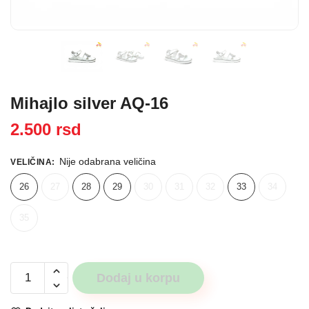
Mihajlo silver AQ-16
2.500
rsd
Nije odabrana veličina
VELIČINA
:
26
27
28
29
30
31
32
33
34
35
Mihajlo
Dodaj u korpu
silver
AQ-