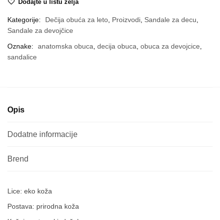
Dodajte u listu želja
16
količina
Kategorije:
Dečija obuća za leto
,
Proizvodi
,
Sandale za decu
,
Sandale za devojčice
Oznake:
anatomska obuca
,
decija obuca
,
obuca za devojcice
,
sandalice
Opis
Dodatne informacije
Lice: eko koža
Postava: prirodna koža