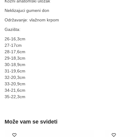
Kožni anatomski uložak
Neklizajuci gumeni don
Održavanje: vlažnom krpom
Gazišta:
26-16,3cm
27-17cm
28-17,6cm
29-18,3cm
30-18,9cm
31-19,6cm
32-20,3cm
33-20,9cm
34-21,6cm
35-22,3cm