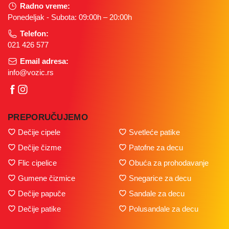
Radno vreme:
Ponedeljak - Subota: 09:00h – 20:00h
Telefon:
021 426 577
Email adresa:
info@vozic.rs
PREPORUČUJEMO
Dečije cipele
Svetleće patike
Dečije čizme
Patofne za decu
Flic cipelice
Obuća za prohodavanje
Gumene čizmice
Snegarice za decu
Dečije papuče
Sandale za decu
Dečije patike
Polusandale za decu