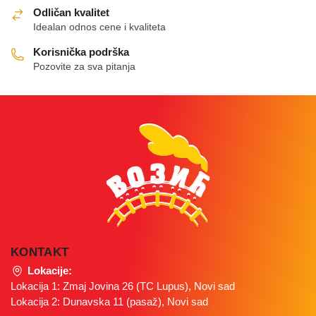
Odličan kvalitet
na
Idealan odnos cene i kvaliteta
stranici
proizvoda.
Korisnička podrška
Pozovite za sva pitanja
KONTAKT
Lokacije:
Lokacija 1: Zmaj Jovina 26 (TC Lupus), Novi sad
Lokacija 2: Dunavska 11 (pasaž), Novi sad