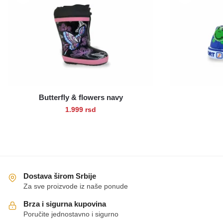
Butterfly & flowers navy
1.999
rsd
Ovaj
proizvod
ima
više
varijanti.
Dostava širom Srbije
Opcije
Za sve proizvode iz naše ponude
mogu
Brza i sigurna kupovina
biti
Poručite jednostavno i sigurno
izabrane