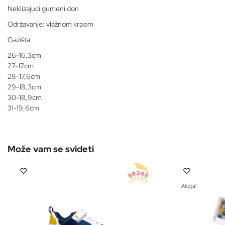
Neklizajuci gumeni don
Održavanje: vlažnom krpom
Gazišta:
26-16,3cm
27-17cm
28-17,6cm
29-18,3cm
30-18,9cm
31-19,6cm
Akcija!