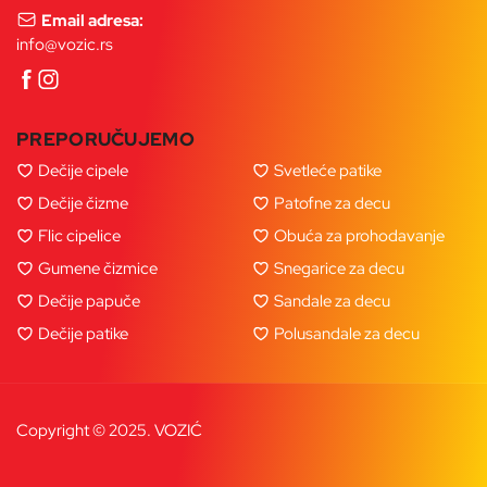
Email adresa:
info@vozic.rs
PREPORUČUJEMO
Dečije cipele
Svetleće patike
Dečije čizme
Patofne za decu
Flic cipelice
Obuća za prohodavanje
Gumene čizmice
Snegarice za decu
Dečije papuče
Sandale za decu
Dečije patike
Polusandale za decu
Copyright © 2025. VOZIĆ