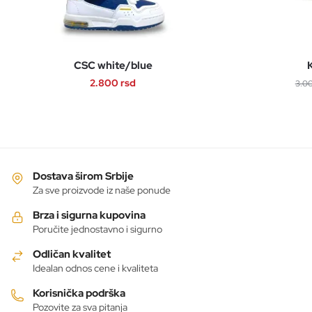
CSC white/blue
K
2.800
rsd
3.0
Ovaj
proizvod
ima
više
varijanti.
Dostava širom Srbije
Opcije
Za sve proizvode iz naše ponude
mogu
Brza i sigurna kupovina
biti
Poručite jednostavno i sigurno
izabrane
Odličan kvalitet
na
Idealan odnos cene i kvaliteta
stranici
proizvoda.
Korisnička podrška
Pozovite za sva pitanja