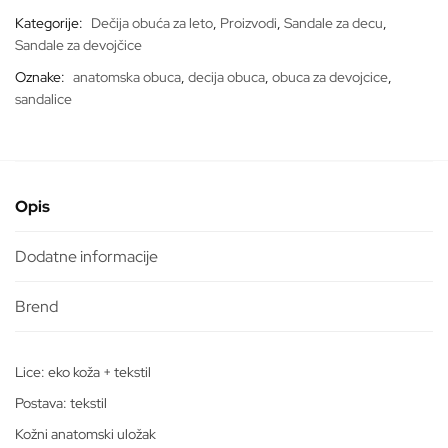
*SVETLEĆE*
Kategorije:
Dečija obuća za leto
,
Proizvodi
,
Sandale za decu
,
količina
Sandale za devojčice
Oznake:
anatomska obuca
,
decija obuca
,
obuca za devojcice
,
sandalice
Opis
Dodatne informacije
Lice: eko koža + tekstil
Postava: tekstil
Kožni anatomski uložak