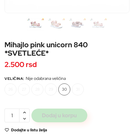
Pošaljite
Mihajlo pink unicorn 840
*SVETLEĆE*
2.500
rsd
Nije odabrana veličina
VELIČINA
:
26
27
28
29
30
31
Mihajlo
Dodaj u korpu
pink
unicorn
Dodajte u listu želja
840