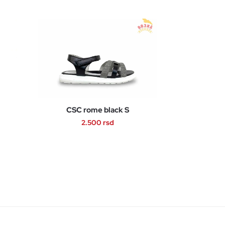
CSC rome black S
2.500
rsd
Ovaj
proizvod
ima
više
varijanti.
Opcije
mogu