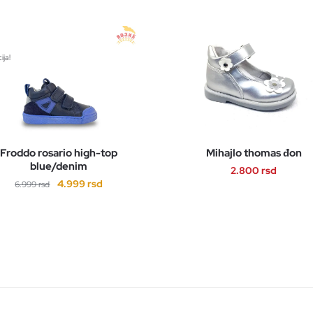
ija!
Froddo rosario high-top
Mihajlo thomas đon
blue/denim
2.800
rsd
Originalna
Trenutna
4.999
rsd
6.999
rsd
Ovaj
cena
cena
Ovaj
proizvod
je
je:
proizvod
ima
bila:
4.999 rsd.
ima
6.999 rsd.
više
više
varijanti.
varijanti.
Opcije
Opcije
mogu
mogu