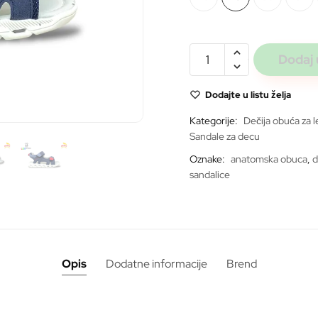
bila:
3.199 rs
Mihajlo
Dodaj 
navy
W-
Dodajte u listu želja
F6
Kategorije:
Dečija obuća za l
*SVETLEĆE*
Sandale za decu
količina
ite
Oznake:
anatomska obuca
,
d
sandalice
Opis
Dodatne informacije