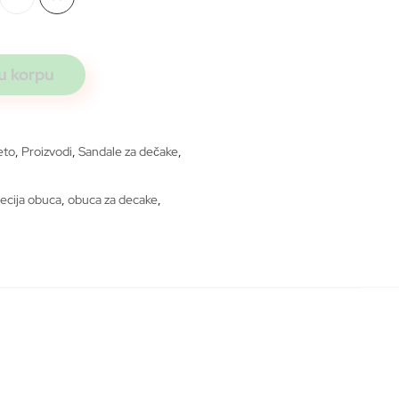
2.500 rsd.
d.
u korpu
eto
,
Proizvodi
,
Sandale za dečake
,
ecija obuca
,
obuca za decake
,