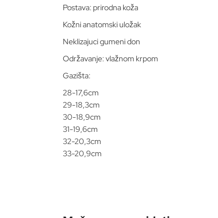
Postava: prirodna koža
Kožni anatomski uložak
Neklizajuci gumeni don
Održavanje: vlažnom krpom
Gazišta:
28-17,6cm
29-18,3cm
30-18,9cm
31-19,6cm
32-20,3cm
33-20,9cm