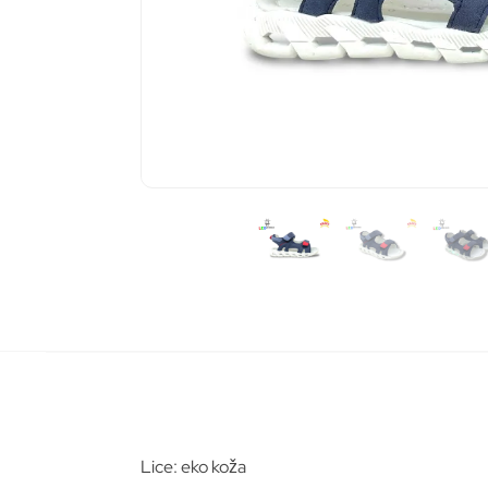
Pošalj
Lice: eko koža