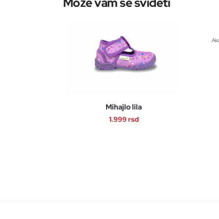
Akc
Mihajlo lila
1.999
rsd
Ovaj
proizvod
ima
više
varijanti.
Opcije
mogu