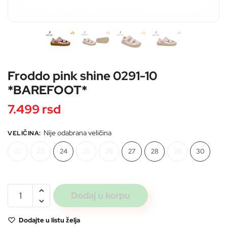
Froddo pink shine 0291-10
Pošaljite
*BAREFOOT*
7.499
rsd
Nije odabrana veličina
VELIČINA
:
22
23
24
25
26
27
28
29
30
Froddo
Dodaj u korpu
pink
shine
Dodajte u listu želja
0291-