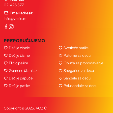
021 426 577
Email adresa:
info@vozic.rs
PREPORUČUJEMO
Dečije cipele
Svetleće patike
Dečije čizme
Patofne za decu
Flic cipelice
Obuća za prohodavanje
Gumene čizmice
Snegarice za decu
Dečije papuče
Sandale za decu
Dečije patike
Polusandale za decu
Copyright © 2025. VOZIĆ