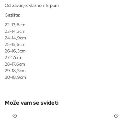
Održavanje: vlažnom krpom
Gazišta:
22-13,6cm
23-14,3cm
24-14,9cm
25-15,6cm
26-16,3cm
27-17cm
28-17,6cm
29-18,3cm
30-18,9cm