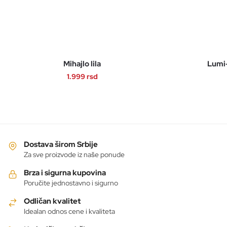
Mihajlo lila
Lumi-
1.999
rsd
Ovaj
proizvod
ima
više
varijanti.
Dostava širom Srbije
Opcije
Za sve proizvode iz naše ponude
mogu
Brza i sigurna kupovina
biti
Poručite jednostavno i sigurno
izabrane
Odličan kvalitet
na
Idealan odnos cene i kvaliteta
stranici