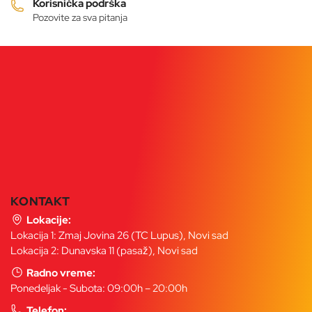
proizvoda.
Korisnička podrška
Pozovite za sva pitanja
KONTAKT
Lokacije:
Lokacija 1: Zmaj Jovina 26 (TC Lupus), Novi sad
Lokacija 2: Dunavska 11 (pasaž), Novi sad
Radno vreme:
Ponedeljak - Subota: 09:00h – 20:00h
Telefon: