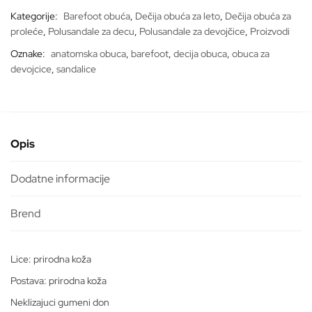
10
Kategorije:
Barefoot obuća
,
Dečija obuća za leto
,
Dečija obuća za
*BAREFOOT*
proleće
,
Polusandale za decu
,
Polusandale za devojčice
,
Proizvodi
količina
Oznake:
anatomska obuca
,
barefoot
,
decija obuca
,
obuca za
devojcice
,
sandalice
Opis
Dodatne informacije
Lice: prirodna koža
Postava: prirodna koža
Neklizajuci gumeni don