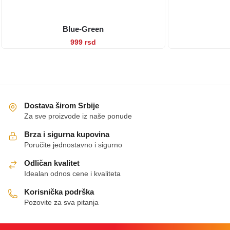
Blue-Green
Ovaj
999
rsd
proizvod
ima
više
varijanti.
Opcije
Dostava širom Srbije
mogu
Za sve proizvode iz naše ponude
biti
Brza i sigurna kupovina
izabrane
Poručite jednostavno i sigurno
na
Odličan kvalitet
stranici
Idealan odnos cene i kvaliteta
proizvoda.
Korisnička podrška
Pozovite za sva pitanja