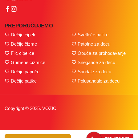
PREPORUČUJEMO
Dečije cipele
Svetleće patike
Dečije čizme
Patofne za decu
Flic cipelice
Obuća za prohodavanje
Gumene čizmice
Snegarice za decu
Dečije papuče
Sandale za decu
Dečije patike
Polusandale za decu
Copyright © 2025. VOZIĆ