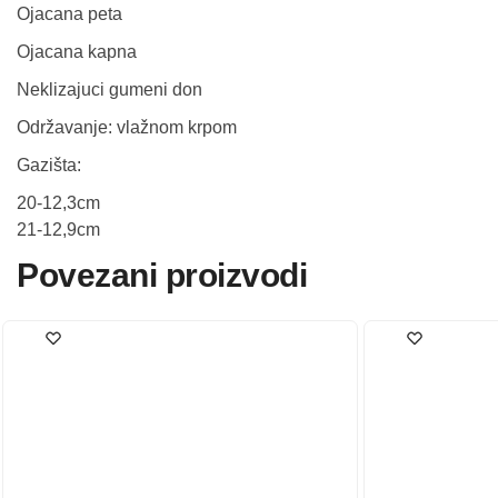
Ojacana peta
Ojacana kapna
Neklizajuci gumeni don
Održavanje: vlažnom krpom
Gazišta:
20-12,3cm
21-12,9cm
Povezani proizvodi