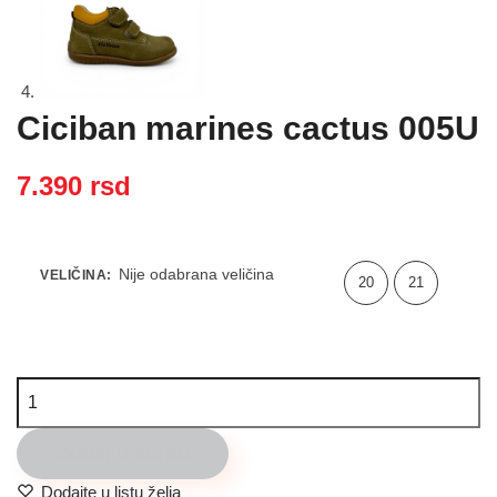
Ciciban marines cactus 005U
7.390
rsd
Nije odabrana veličina
VELIČINA
:
20
21
Ciciban
marines
cactus
Dodaj u korpu
005U
Dodajte u listu želja
količina