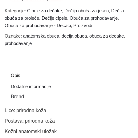
Kategorije:
Cipele za dečake
,
Dečija obuća za jesen
,
Dečija
obuća za proleće
,
Dečije cipele
,
Obuća za prohodavanje
,
Obuća za prohodavanje - Dečaci
,
Proizvodi
Oznake:
anatomska obuca
,
decija obuca
,
obuca za decake
,
prohodavanje
Opis
Dodatne informacije
Lice: prirodna koža
Postava: prirodna koža
Kožni anatomski uložak