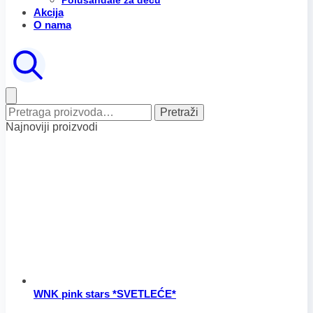
Polusandale za decu
Akcija
O nama
Pretraga
Pretraži
za:
Najnoviji proizvodi
WNK pink stars *SVETLEĆE*
Ovaj