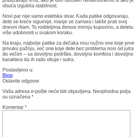
približavaju vrhu, ako je đon istrošen neravnomerno ili ako je
obuća izgubila stabilnost.
Novi par nije samo estetska stvar. Kada patike odgovaraju,
dete se kreće sigurnije, manje se zamara i lakše prati svoj
dnevni ritam. To roditeljima donosi mirniju kupovinu, a detetu
više udobnosti u svakom koraku.
Na kraju, najbolje patike za dečaka nisu nužno one koje prve
privuku pažnju, već one koje dete bez problema nosi od jutra
do večeri – sa dovoljno podrške, dovoljno komfora i dovoljno
karaktera da ih rado obuje i sutra.
Postavljeno u:
Blog
Ostavite odgovor
Vaša adresa e-pošte neće biti objavljena.
Neophodna polja
su označena
*
Komentar
*