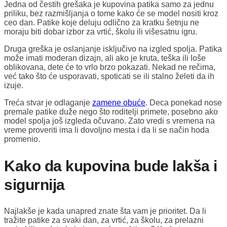
Jedna od čestih grešaka je kupovina patika samo za jednu
priliku, bez razmišljanja o tome kako će se model nositi kroz
ceo dan. Patike koje deluju odlično za kratku šetnju ne
moraju biti dobar izbor za vrtić, školu ili višesatnu igru.
Druga greška je oslanjanje isključivo na izgled spolja. Patika
može imati moderan dizajn, ali ako je kruta, teška ili loše
oblikovana, dete će to vrlo brzo pokazati. Nekad ne rečima,
već tako što će usporavati, spoticati se ili stalno želeti da ih
izuje.
Treća stvar je odlaganje
zamene obuće
. Deca ponekad nose
premale patike duže nego što roditelji primete, posebno ako
model spolja još izgleda očuvano. Zato vredi s vremena na
vreme proveriti ima li dovoljno mesta i da li se način hoda
promenio.
Kako da kupovina bude lakša i
sigurnija
Najlakše je kada unapred znate šta vam je prioritet. Da li
tražite patike za svaki dan, za vrtić, za školu, za prelazni