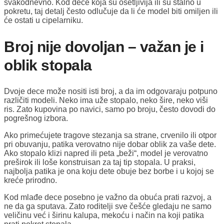
svakodnevno. Kod dece koja su osetljivija ili su stalno u
pokretu, taj detalj često odlučuje da li će model biti omiljen ili
će ostati u cipelarniku.
Broj nije dovoljan – važan je i
oblik stopala
Dvoje dece može nositi isti broj, a da im odgovaraju potpuno
različiti modeli. Neko ima uže stopalo, neko šire, neko viši
ris. Zato kupovina po navici, samo po broju, često dovodi do
pogrešnog izbora.
Ako primećujete tragove stezanja sa strane, crvenilo ili otpor
pri obuvanju, patika verovatno nije dobar oblik za vaše dete.
Ako stopalo klizi napred ili peta „beži“, model je verovatno
preširok ili loše konstruisan za taj tip stopala. U praksi,
najbolja patika je ona koju dete obuje bez borbe i u kojoj se
kreće prirodno.
Kod mlađe dece posebno je važno da obuća prati razvoj, a
ne da ga sputava. Zato roditelji sve češće gledaju ne samo
veličinu već i širinu kalupa, mekoću i način na koji patika