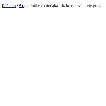
Početna
/
Blog
/
Patike za dečaka – kako da izaberete prave