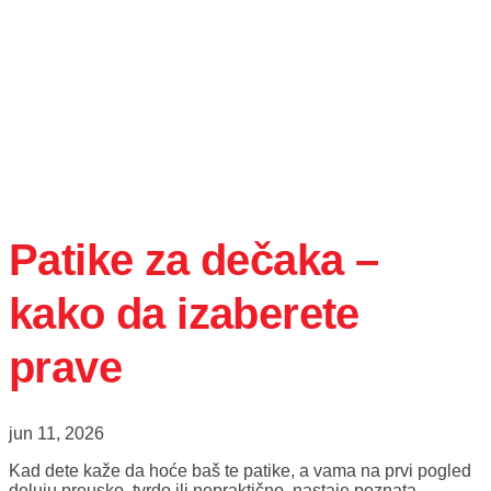
Patike za dečaka –
kako da izaberete
prave
jun 11, 2026
Kad dete kaže da hoće baš te patike, a vama na prvi pogled
deluju preusko, tvrdo ili nepraktično, nastaje poznata