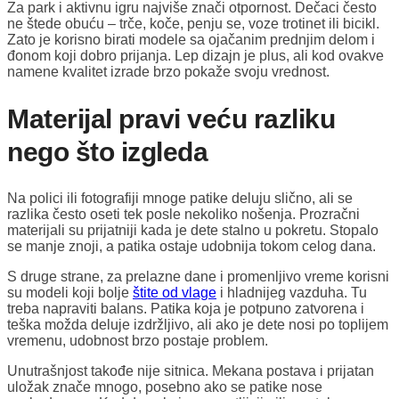
Za park i aktivnu igru najviše znači otpornost. Dečaci često
ne štede obuću – trče, koče, penju se, voze trotinet ili bicikl.
Zato je korisno birati modele sa ojačanim prednjim delom i
đonom koji dobro prijanja. Lep dizajn je plus, ali kod ovakve
namene kvalitet izrade brzo pokaže svoju vrednost.
Materijal pravi veću razliku
nego što izgleda
Na polici ili fotografiji mnoge patike deluju slično, ali se
razlika često oseti tek posle nekoliko nošenja. Prozračni
materijali su prijatniji kada je dete stalno u pokretu. Stopalo
se manje znoji, a patika ostaje udobnija tokom celog dana.
S druge strane, za prelazne dane i promenljivo vreme korisni
su modeli koji bolje
štite od vlage
i hladnijeg vazduha. Tu
treba napraviti balans. Patika koja je potpuno zatvorena i
teška možda deluje izdržljivo, ali ako je dete nosi po toplijem
vremenu, udobnost brzo postaje problem.
Unutrašnjost takođe nije sitnica. Mekana postava i prijatan
uložak znače mnogo, posebno ako se patike nose