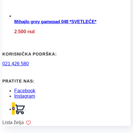
proizvoda.
Mihajlo grey gamepad 048 *SVETLEĆE*
Ovaj
2.500
rsd
proizvod
ima
više
varijanti.
Opcije
KORISNIČKA PODRŠKA:
mogu
021 426 580
biti
izabrane
na
stranici
PRATITE NAS:
proizvoda.
Facebook
Instagram
0