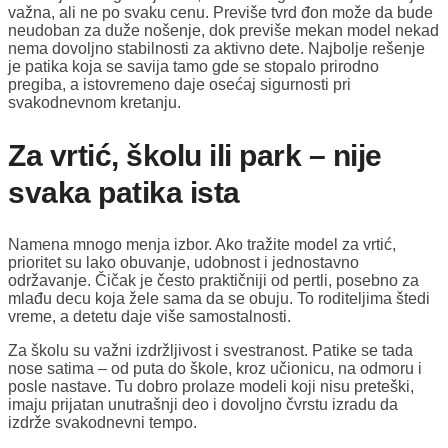
važna, ali ne po svaku cenu. Previše tvrd đon može da bude
neudoban za duže nošenje, dok previše mekan model nekad
nema dovoljno stabilnosti za aktivno dete. Najbolje rešenje
je patika koja se savija tamo gde se stopalo prirodno
pregiba, a istovremeno daje osećaj sigurnosti pri
svakodnevnom kretanju.
Za vrtić, školu ili park – nije
svaka patika ista
Namena mnogo menja izbor. Ako tražite model za vrtić,
prioritet su lako obuvanje, udobnost i jednostavno
održavanje. Čičak je često praktičniji od pertli, posebno za
mlađu decu koja žele sama da se obuju. To roditeljima štedi
vreme, a detetu daje više samostalnosti.
Za školu su važni izdržljivost i svestranost. Patike se tada
nose satima – od puta do škole, kroz učionicu, na odmoru i
posle nastave. Tu dobro prolaze modeli koji nisu preteški,
imaju prijatan unutrašnji deo i dovoljno čvrstu izradu da
izdrže svakodnevni tempo.