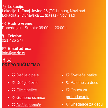
Lokacije:
Lokacija 1: Zmaj Jovina 26 (TC Lupus), Novi sad
Lokacija 2: Dunavska 11 (pasaž), Novi sad
Radno vreme:
Ponedeljak - Subota: 09:00h – 20:00h
Telefon:
021 426 577
Email adresa:
info@vozic.rs
PREPORUČUJEMO
Dečije cipele
Svetleće patike
Dečije čizme
Patofne za decu
Flic cipelice
Obuća za
prohodavanje
Gumene čizmice
Snegarice za decu
Dečije papuče