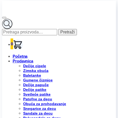
Pretraga
Pretraži
za:
0
Početna
Prodavnica
Dečije cipele
Zimska obuća
Baletanke
Gumene čizmice
Dečije papuče
Dečije patike
Svetleće patike
Patofne za decu
Obuća za prohodavanje
Snegarice za decu
Sandale za decu