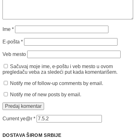
Ime
*
E-pošta
*
Veb mesto
Sačuvaj moje ime, e-poštu i veb mesto u ovom
pregledaču veba za sledeći put kada komentarišem.
Notify me of follow-up comments by email.
Notify me of new posts by email.
Current ye@r
*
DOSTAVA ŠIROM SRBIJE