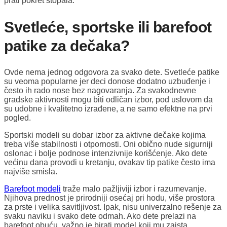
prati pokret stopala.
Svetleće, sportske ili barefoot
patike za dečaka?
Ovde nema jednog odgovora za svako dete. Svetleće patike
su veoma popularne jer deci donose dodatno uzbuđenje i
često ih rado nose bez nagovaranja. Za svakodnevne
gradske aktivnosti mogu biti odličan izbor, pod uslovom da
su udobne i kvalitetno izrađene, a ne samo efektne na prvi
pogled.
Sportski modeli su dobar izbor za aktivne dečake kojima
treba više stabilnosti i otpornosti. Oni obično nude sigurniji
oslonac i bolje podnose intenzivnije korišćenje. Ako dete
većinu dana provodi u kretanju, ovakav tip patike često ima
najviše smisla.
Barefoot modeli
traže malo pažljiviji izbor i razumevanje.
Njihova prednost je prirodniji osećaj pri hodu, više prostora
za prste i velika savitljivost. Ipak, nisu univerzalno rešenje za
svaku naviku i svako dete odmah. Ako dete prelazi na
barefoot obuću, važno je birati model koji mu zaista