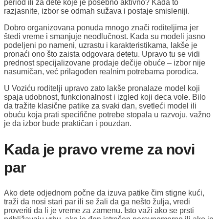
period ili za dete koje je posebno aktivno? Kada to
razjasnite, izbor se odmah sužava i postaje smisleniji.
Dobro organizovana ponuda mnogo znači roditeljima jer
štedi vreme i smanjuje neodlučnost. Kada su modeli jasno
podeljeni po nameni, uzrastu i karakteristikama, lakše je
pronaći ono što zaista odgovara detetu. Upravo tu se vidi
prednost specijalizovane prodaje dečije obuće – izbor nije
nasumičan, već prilagođen realnim potrebama porodica.
U Voziću roditelji upravo zato lakše pronalaze model koji
spaja udobnost, funkcionalnost i izgled koji deca vole. Bilo
da tražite klasične patike za svaki dan, svetleći model ili
obuću koja prati specifične potrebe stopala u razvoju, važno
je da izbor bude praktičan i pouzdan.
Kada je pravo vreme za novi
par
Ako dete odjednom počne da izuva patike čim stigne kući,
traži da nosi stari par ili se žali da ga nešto žulja, vredi
proveriti da li je vreme za zamenu. Isto važi ako se prsti