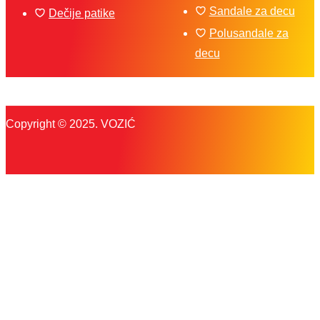
Sandale za decu
Dečije patike
Polusandale za
decu
Copyright © 2025. VOZIĆ