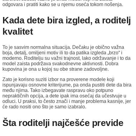
odgovara i pratiti kako se u njemu oseća tokom nošenja.
Kada dete bira izgled, a roditelj
kvalitet
To je sasvim normalna situacija. Dečaku je obično važna
boja, detalj, omiljeni motiv ili to da patika izgleda „brzo“ i
moderno. Roditelju su važni trajnost, lako održavanje i to da
model zaista podržava svakodnevne aktivnosti. Dobra
kupovina je ona u kojoj su obe strane zadovoljne.
Zato je korisno suziti izbor na proverene modele koji
ispunjavaju osnovne kriterijume, pa onda pustiti dete da bira
među njima. Tako izbegavate raspravu oko potpuno
nepraktičnih opcija, a dete ipak ima osećaj da učestvuje u
odluci. U praksi, to često znači i manje problema kasnije, jer
će rado nositi ono što je samo izabralo.
Šta roditelji najčešće previde