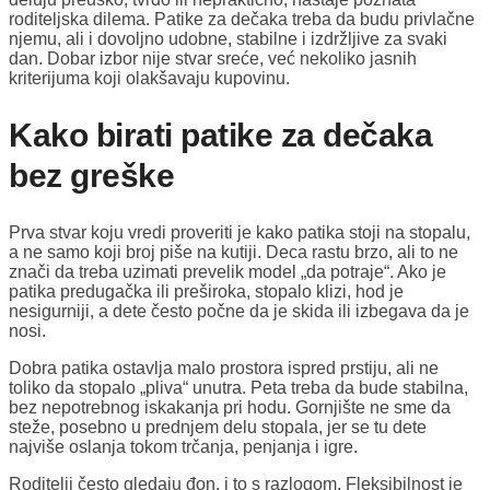
roditeljska dilema. Patike za dečaka treba da budu privlačne
njemu, ali i dovoljno udobne, stabilne i izdržljive za svaki
dan. Dobar izbor nije stvar sreće, već nekoliko jasnih
kriterijuma koji olakšavaju kupovinu.
Kako birati patike za dečaka
bez greške
Prva stvar koju vredi proveriti je kako patika stoji na stopalu,
a ne samo koji broj piše na kutiji. Deca rastu brzo, ali to ne
znači da treba uzimati prevelik model „da potraje“. Ako je
patika predugačka ili preširoka, stopalo klizi, hod je
nesigurniji, a dete često počne da je skida ili izbegava da je
nosi.
Dobra patika ostavlja malo prostora ispred prstiju, ali ne
toliko da stopalo „pliva“ unutra. Peta treba da bude stabilna,
bez nepotrebnog iskakanja pri hodu. Gornjište ne sme da
steže, posebno u prednjem delu stopala, jer se tu dete
najviše oslanja tokom trčanja, penjanja i igre.
Roditelji često gledaju đon, i to s razlogom. Fleksibilnost je