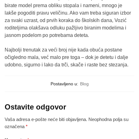
birate model prema obliku stopala i nameni, mnogo je
lakše pogoditi pravu veličinu. Ako vam treba siguran izbor
za svaki uzrast, od prvih koraka do školskih dana, Vozić
roditeljima olakšava odluku pažljivo biranim modelima i
jasnom podelom po potrebama deteta.
Najbolji trenutak za veći broj nije kada obuća postane
očigledno mala, već malo pre toga – dok je detetu i dalje
udobno, sigurno i lako da trči, skače i raste bez stezanja.
Postavljeno u:
Blog
Ostavite odgovor
Vaša adresa e-pošte neće biti objavljena.
Neophodna polja su
označena
*