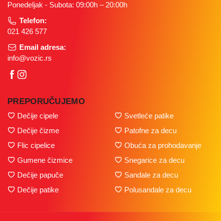
Ponedeljak - Subota: 09:00h – 20:00h
Telefon:
021 426 577
Email adresa:
info@vozic.rs
PREPORUČUJEMO
Dečije cipele
Svetleće patike
Dečije čizme
Patofne za decu
Flic cipelice
Obuća za prohodavanje
Gumene čizmice
Snegarice za decu
Dečije papuče
Sandale za decu
Dečije patike
Polusandale za decu