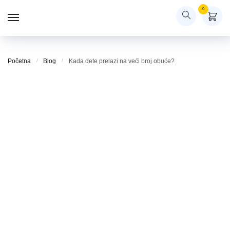
Skip
Skip
0
to
to
navigation
content
Početna
/
Blog
/
Kada dete prelazi na veći broj obuće?