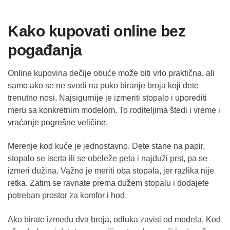
Kako kupovati online bez
pogađanja
Online kupovina dečije obuće može biti vrlo praktična, ali
samo ako se ne svodi na puko biranje broja koji dete
trenutno nosi. Najsigurnije je izmeriti stopalo i uporediti
meru sa konkretnim modelom. To roditeljima štedi i vreme i
vraćanje pogrešne veličine
.
Merenje kod kuće je jednostavno. Dete stane na papir,
stopalo se iscrta ili se obeleže peta i najduži prst, pa se
izmeri dužina. Važno je meriti oba stopala, jer razlika nije
retka. Zatim se ravnate prema dužem stopalu i dodajete
potreban prostor za komfor i hod.
Ako birate između dva broja, odluka zavisi od modela. Kod