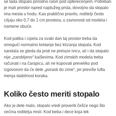
se tada stopalo prirodno raširi pod opterećenjem. Potreban
je mali prostor ispred najdužeg prsta, dovoljno da stopalo
ima mesta u hodu. Kao praktično pravilo, roditelji često
ciljaju oko 0,7 do 1 cm prostora, u zavisnosti od modela i
namene obuće.
Kod patika i cipela za svaki dan taj prostor treba da
omogući normalno kretanje bez klizanja stopala. Kod
sandala se gleda da prsti ne prelaze ivicu, ali i da stopalo
nije „zarobljeno“ kaiševima. Kod zimskih modela treba
računati i na čarapicu, ali ne kupovati preveliko pod
izgovorom da će dete „porasti do zime“, jer previše lufta
menja stabilnost koraka.
Koliko često meriti stopalo
Ako je dete malo, stopalo vredi proveriti češće nego što
većina roditelja misli. Kod beba i dece koja tek