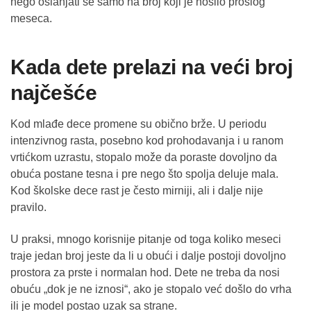
nego oslanjati se samo na broj koji je nosilo prošlog
meseca.
Kada dete prelazi na veći broj
najčešće
Kod mlađe dece promene su obično brže. U periodu
intenzivnog rasta, posebno kod prohodavanja i u ranom
vrtićkom uzrastu, stopalo može da poraste dovoljno da
obuća postane tesna i pre nego što spolja deluje mala.
Kod školske dece rast je često mirniji, ali i dalje nije
pravilo.
U praksi, mnogo korisnije pitanje od toga koliko meseci
traje jedan broj jeste da li u obući i dalje postoji dovoljno
prostora za prste i normalan hod. Dete ne treba da nosi
obuću „dok je ne iznosi“, ako je stopalo već došlo do vrha
ili je model postao uzak sa strane.