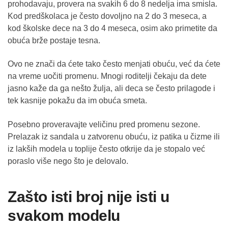
prohodavaju, provera na svakih 6 do 8 nedelja ima smisla.
Kod predškolaca je često dovoljno na 2 do 3 meseca, a
kod školske dece na 3 do 4 meseca, osim ako primetite da
obuća brže postaje tesna.
Ovo ne znači da ćete tako često menjati obuću, već da ćete
na vreme uočiti promenu. Mnogi roditelji čekaju da dete
jasno kaže da ga nešto žulja, ali deca se često prilagode i
tek kasnije pokažu da im obuća smeta.
Posebno proveravajte veličinu pred promenu sezone.
Prelazak iz sandala u zatvorenu obuću, iz patika u čizme ili
iz lakših modela u toplije često otkrije da je stopalo već
poraslo više nego što je delovalo.
Zašto isti broj nije isti u
svakom modelu