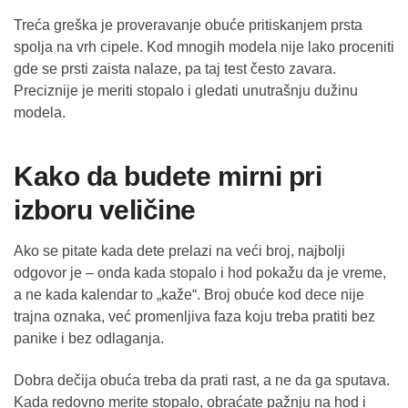
Treća greška je proveravanje obuće pritiskanjem prsta
spolja na vrh cipele. Kod mnogih modela nije lako proceniti
gde se prsti zaista nalaze, pa taj test često zavara.
Preciznije je meriti stopalo i gledati unutrašnju dužinu
modela.
Kako da budete mirni pri
izboru veličine
Ako se pitate kada dete prelazi na veći broj, najbolji
odgovor je – onda kada stopalo i hod pokažu da je vreme,
a ne kada kalendar to „kaže“. Broj obuće kod dece nije
trajna oznaka, već promenljiva faza koju treba pratiti bez
panike i bez odlaganja.
Dobra dečija obuća treba da prati rast, a ne da ga sputava.
Kada redovno merite stopalo, obraćate pažnju na hod i