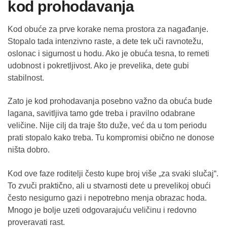
kod prohodavanja
Kod obuće za prve korake nema prostora za nagađanje.
Stopalo tada intenzivno raste, a dete tek uči ravnotežu,
oslonac i sigurnost u hodu. Ako je obuća tesna, to remeti
udobnost i pokretljivost. Ako je prevelika, dete gubi
stabilnost.
Zato je kod prohodavanja posebno važno da obuća bude
lagana, savitljiva tamo gde treba i pravilno odabrane
veličine. Nije cilj da traje što duže, već da u tom periodu
prati stopalo kako treba. Tu kompromisi obično ne donose
ništa dobro.
Kod ove faze roditelji često kupe broj više „za svaki slučaj“.
To zvuči praktično, ali u stvarnosti dete u prevelikoj obući
često nesigurno gazi i nepotrebno menja obrazac hoda.
Mnogo je bolje uzeti odgovarajuću veličinu i redovno
proveravati rast.