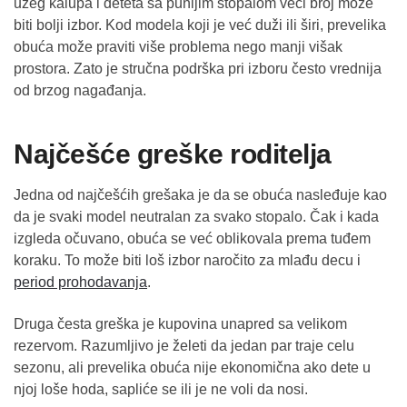
užeg kalupa i deteta sa punijim stopalom veći broj može
biti bolji izbor. Kod modela koji je već duži ili širi, prevelika
obuća može praviti više problema nego manji višak
prostora. Zato je stručna podrška pri izboru često vrednija
od brzog nagađanja.
Najčešće greške roditelja
Jedna od najčešćih grešaka je da se obuća nasleđuje kao
da je svaki model neutralan za svako stopalo. Čak i kada
izgleda očuvano, obuća se već oblikovala prema tuđem
koraku. To može biti loš izbor naročito za mlađu decu i
period prohodavanja
.
Druga česta greška je kupovina unapred sa velikom
rezervom. Razumljivo je želeti da jedan par traje celu
sezonu, ali prevelika obuća nije ekonomična ako dete u
njoj loše hoda, sapliće se ili je ne voli da nosi.