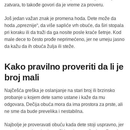
zatvara, to takođe govori da je vreme za proveru.
Još jedan važan znak je promena hoda. Dete može da
hoda „opreznije“, da više sapliće vrh obuće, da širi stopala
pri koraku ili da traži da ga nosite posle kraće šetnje. Kod
male dece to često prođe neprimećeno, jer ne umeju jasno
da kažu da ih obuća žulja ili steže.
Kako pravilno proveriti da li je
broj mali
Najčešća greška je oslanjanje na stari broj ili brzinsko
probanje u kojem dete samo ustane i kaže da mu
odgovara. Dečija obuća mora da ima prostora za prste, ali
ne sme da bude prevelika i nestabilna.
Najbolje je proveravati obuću kada dete stoji uspravno, jer