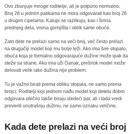
Ovo zbunjuje mnoge roditelje, ali je potpuno normalno.
Broj 26 u jednim patikama ne mora odgovarati kao broj 26
u drugim cipelama. Kalupi se razlikuju, kao i širina
prednjeg dela, visina gornjišta i oblik same obuće.
Zato dete ne prelazi samo na veći broj, već često prelazi
na drugačiji model koji mu bolje leži. Ako ima šire stopalo,
obuća koja je formalno odgovarajuće dužine može ipak da
steže sa strane. Ako ima uži članak, preširok model može
delovati velik iako dužina nije problem.
Tu je važno birati prema obliku stopala, ne samo prema
brojci. Roditelji koji jednom nađu model koji detetu dobro
odgovara obično lakše biraju sledeći par, ali i tada vredi
proveriti unutrašnju dužinu, ne samo oznaku veličine.
Kada dete prelazi na veći broj