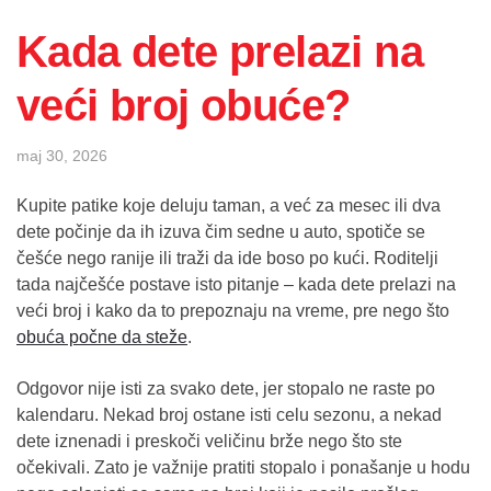
Kada dete prelazi na
veći broj obuće?
maj 30, 2026
Kupite patike koje deluju taman, a već za mesec ili dva
dete počinje da ih izuva čim sedne u auto, spotiče se
češće nego ranije ili traži da ide boso po kući. Roditelji
tada najčešće postave isto pitanje – kada dete prelazi na
veći broj i kako da to prepoznaju na vreme, pre nego što
obuća počne da steže
.
Odgovor nije isti za svako dete, jer stopalo ne raste po
kalendaru. Nekad broj ostane isti celu sezonu, a nekad
dete iznenadi i preskoči veličinu brže nego što ste
očekivali. Zato je važnije pratiti stopalo i ponašanje u hodu