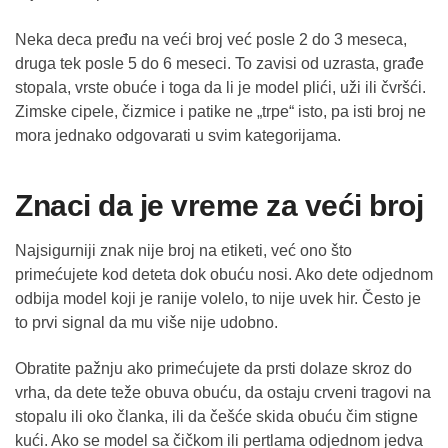
Neka deca pređu na veći broj već posle 2 do 3 meseca,
druga tek posle 5 do 6 meseci. To zavisi od uzrasta, građe
stopala, vrste obuće i toga da li je model plići, uži ili čvršći.
Zimske cipele, čizmice i patike ne „trpe“ isto, pa isti broj ne
mora jednako odgovarati u svim kategorijama.
Znaci da je vreme za veći broj
Najsigurniji znak nije broj na etiketi, već ono što
primećujete kod deteta dok obuću nosi. Ako dete odjednom
odbija model koji je ranije volelo, to nije uvek hir. Često je
to prvi signal da mu više nije udobno.
Obratite pažnju ako primećujete da prsti dolaze skroz do
vrha, da dete teže obuva obuću, da ostaju crveni tragovi na
stopalu ili oko članka, ili da češće skida obuću čim stigne
kući. Ako se model sa čičkom ili pertlama odjednom jedva