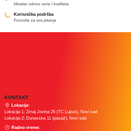
Idealan odnos cene i kvaliteta
Korisnička podrška
Pozovite za sva pitanja
KONTAKT
Lokacije:
Lokacija 1: Zmaj Jovina 26 (TC Lupus), Novi sad
Lokacija 2: Dunavska 11 (pasaž), Novi sad
Radno vreme: