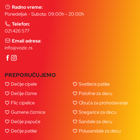
Radno vreme:
Ponedeljak - Subota: 09:00h – 20:00h
Telefon:
021 426 577
Email adresa:
info@vozic.rs
PREPORUČUJEMO
Dečije cipele
Svetleće patike
Dečije čizme
Patofne za decu
Flic cipelice
Obuća za prohodavanje
Gumene čizmice
Snegarice za decu
Dečije papuče
Sandale za decu
Dečije patike
Polusandale za decu