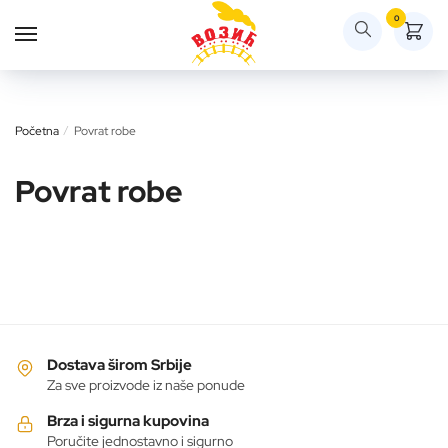
Skip
Skip
0
to
to
navigation
content
Početna
/
Povrat robe
Povrat robe
Dostava širom Srbije
Za sve proizvode iz naše ponude
Brza i sigurna kupovina
Poručite jednostavno i sigurno