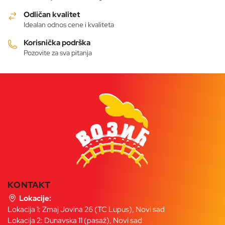
Odličan kvalitet
Idealan odnos cene i kvaliteta
Korisnička podrška
Pozovite za sva pitanja
KONTAKT
Lokacije:
Lokacija 1: Zmaj Jovina 26 (TC Lupus), Novi sad
Lokacija 2: Dunavska 11 (pasaž), Novi sad