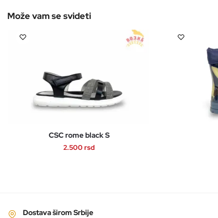
CSC rome black S
2.500
rsd
Ovaj
proizvod
ima
više
varijanti.
Dostava širom Srbije