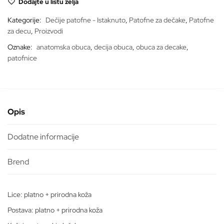
Dodajte u listu želja
116
količina
Kategorije:
Dečije patofne - Istaknuto
,
Patofne za dečake
,
Patofne
za decu
,
Proizvodi
Oznake:
anatomska obuca
,
decija obuca
,
obuca za decake
,
patofnice
Opis
Dodatne informacije
Lice: platno + prirodna koža
Postava: platno + prirodna koža