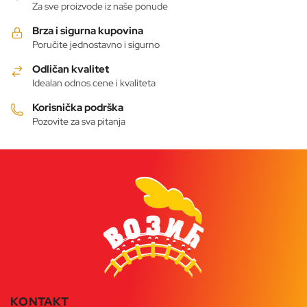
Opcije
Za sve proizvode iz naše ponude
mogu
Brza i sigurna kupovina
biti
Poručite jednostavno i sigurno
izabrane
Odličan kvalitet
na
Idealan odnos cene i kvaliteta
stranici
proizvoda.
Korisnička podrška
Pozovite za sva pitanja
KONTAKT