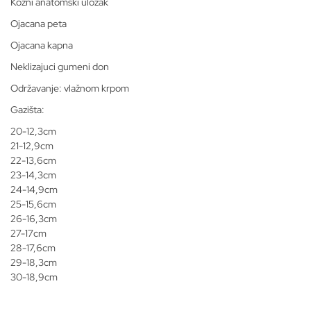
Kožni anatomski uložak
Ojacana peta
Ojacana kapna
Neklizajuci gumeni don
Održavanje: vlažnom krpom
Gazišta:
20-12,3cm
21-12,9cm
22-13,6cm
23-14,3cm
24-14,9cm
25-15,6cm
26-16,3cm
27-17cm
28-17,6cm
29-18,3cm
30-18,9cm