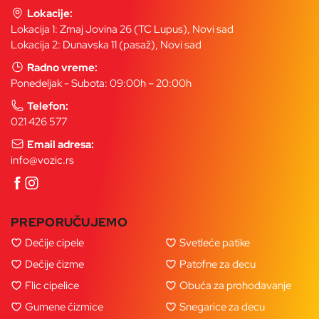
Lokacije:
Lokacija 1: Zmaj Jovina 26 (TC Lupus), Novi sad
Lokacija 2: Dunavska 11 (pasaž), Novi sad
Radno vreme:
Ponedeljak - Subota: 09:00h – 20:00h
Telefon:
021 426 577
Email adresa:
info@vozic.rs
PREPORUČUJEMO
Dečije cipele
Svetleće patike
Dečije čizme
Patofne za decu
Flic cipelice
Obuća za prohodavanje
Gumene čizmice
Snegarice za decu