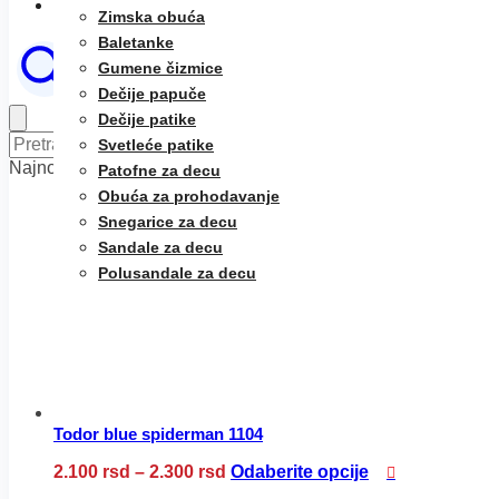
O nama
Zimska obuća
Baletanke
Gumene čizmice
Dečije papuče
Dečije patike
Pretraga
Pretraži
Svetleće patike
za:
Najnoviji proizvodi
Patofne za decu
Obuća za prohodavanje
Snegarice za decu
Sandale za decu
Polusandale za decu
Todor blue spiderman 1104
Raspon
Ovaj
2.100
rsd
–
2.300
rsd
Odaberite opcije
cena:
proizvod
od
ima