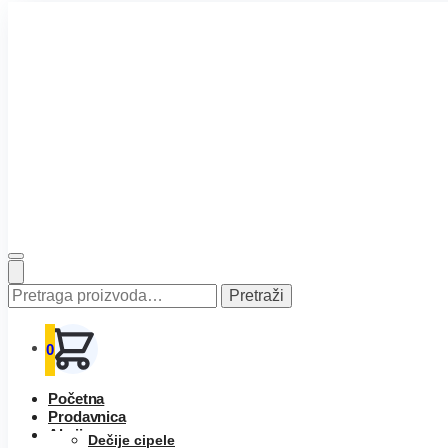
Pretraga
Pretraži
za:
0
Početna
Prodavnica
Akcija
Dečije cipele