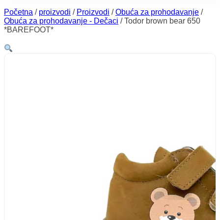
Početna
/
proizvodi
/
Proizvodi
/
Obuća za prohodavanje
/
Obuća za prohodavanje - Dečaci
/
Todor brown bear 650
*BAREFOOT*