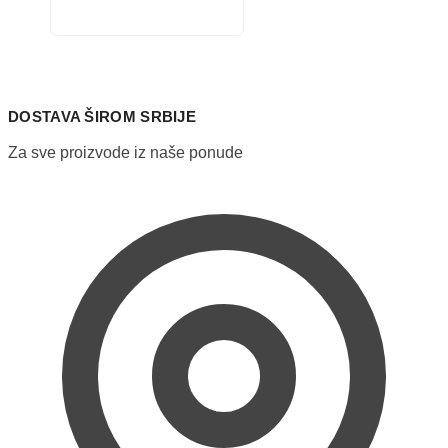
proizvod
ima
više
varijanti.
Opcije
mogu
DOSTAVA ŠIROM SRBIJE
biti
izabrane
Za sve proizvode iz naše ponude
na
stranici
proizvoda.