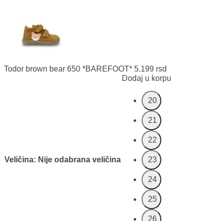
Todor brown bear 650 *BAREFOOT*
5.199
rsd
Dodaj u korpu
20
21
22
Veličina
:
Nije odabrana veličina
23
24
25
26