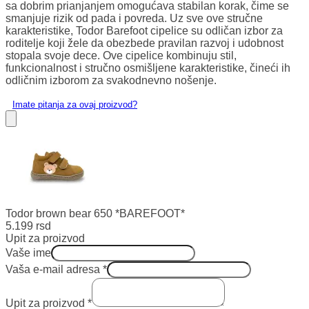
sa dobrim prianjanjem omogućava stabilan korak, čime se
smanjuje rizik od pada i povreda. Uz sve ove stručne
karakteristike, Todor Barefoot cipelice su odličan izbor za
roditelje koji žele da obezbede pravilan razvoj i udobnost
stopala svoje dece. Ove cipelice kombinuju stil,
funkcionalnost i stručno osmišljene karakteristike, čineći ih
odličnim izborom za svakodnevno nošenje.
Imate pitanja za ovaj proizvod?
Todor brown bear 650 *BAREFOOT*
5.199
rsd
Upit za proizvod
Vaše ime
Vaša e-mail adresa
*
Upit za proizvod
*