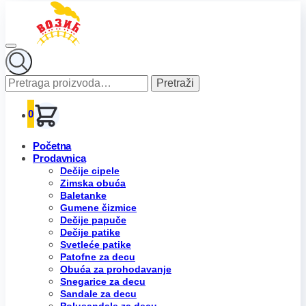
Pretraga
Pretraži
za:
0
Početna
Prodavnica
Dečije cipele
Zimska obuća
Baletanke
Gumene čizmice
Dečije papuče
Dečije patike
Svetleće patike
Patofne za decu
Obuća za prohodavanje
Snegarice za decu
Sandale za decu