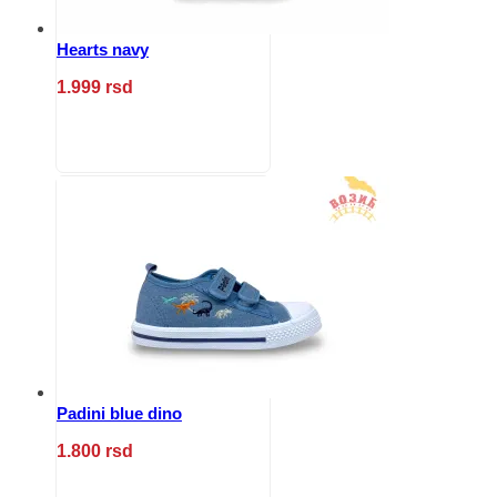
Hearts navy
1.999
rsd
Ovaj
proizvod
ima
više
varijanti.
Opcije
mogu
biti
izabrane
na
stranici
proizvoda.
Padini blue dino
1.800
rsd
Ovaj