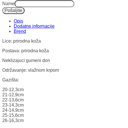
Name
Pošaljite
Opis
Dodatne informacije
Lice: prirodna koža
Postava: prirodna koža
Neklizajuci gumeni don
Održavanje: vlažnom krpom
Gazišta:
20-12,3cm
21-12,9cm
22-13,6cm
23-14,3cm
24-14,9cm
25-15,6cm
26-16,3cm