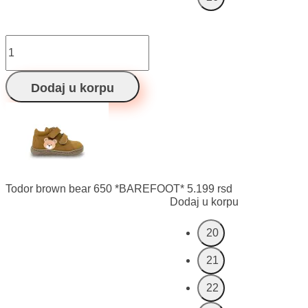
Todor
brown
bear
650
Dodaj u korpu
*BAREFOOT*
količina
Todor brown bear 650 *BAREFOOT*
5.199
rsd
Dodaj u korpu
20
21
22