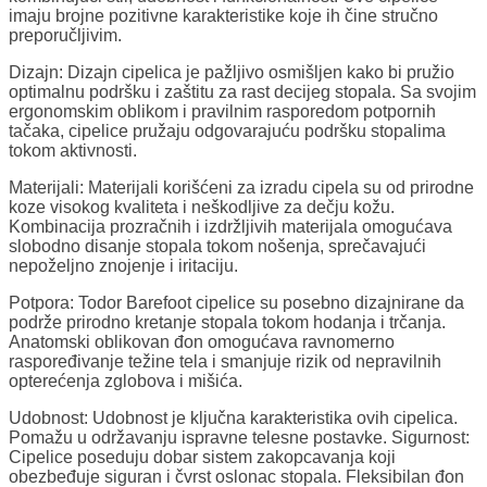
imaju brojne pozitivne karakteristike koje ih čine stručno
preporučljivim.
Dizajn: Dizajn cipelica je pažljivo osmišljen kako bi pružio
optimalnu podršku i zaštitu za rast decijeg stopala. Sa svojim
ergonomskim oblikom i pravilnim rasporedom potpornih
tačaka, cipelice pružaju odgovarajuću podršku stopalima
tokom aktivnosti.
Materijali: Materijali korišćeni za izradu cipela su od prirodne
koze visokog kvaliteta i neškodljive za dečju kožu.
Kombinacija prozračnih i izdržljivih materijala omogućava
slobodno disanje stopala tokom nošenja, sprečavajući
nepoželjno znojenje i iritaciju.
Potpora: Todor Barefoot cipelice su posebno dizajnirane da
podrže prirodno kretanje stopala tokom hodanja i trčanja.
Anatomski oblikovan đon omogućava ravnomerno
raspoređivanje težine tela i smanjuje rizik od nepravilnih
opterećenja zglobova i mišića.
Udobnost: Udobnost je ključna karakteristika ovih cipelica.
Pomažu u održavanju ispravne telesne postavke. Sigurnost:
Cipelice poseduju dobar sistem zakopcavanja koji
obezbeđuje siguran i čvrst oslonac stopala. Fleksibilan đon