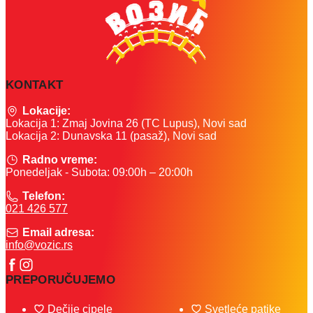
KONTAKT
Lokacije:
Lokacija 1: Zmaj Jovina 26 (TC Lupus), Novi sad
Lokacija 2: Dunavska 11 (pasaž), Novi sad
Radno vreme:
Ponedeljak - Subota: 09:00h – 20:00h
Telefon:
021 426 577
Email adresa:
info@vozic.rs
PREPORUČUJEMO
Dečije cipele
Svetleće patike