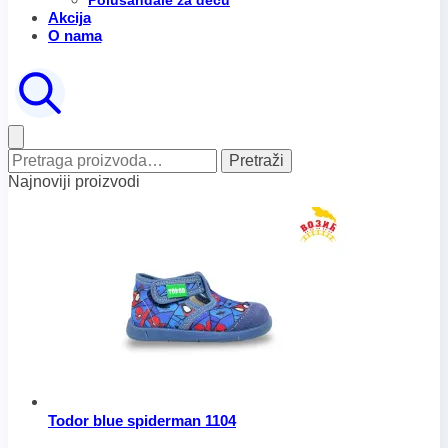
Polusandale za decu
Akcija
O nama
Pretraga
Pretraži
za:
Najnoviji proizvodi
Todor blue spiderman 1104
Raspon
Ovaj