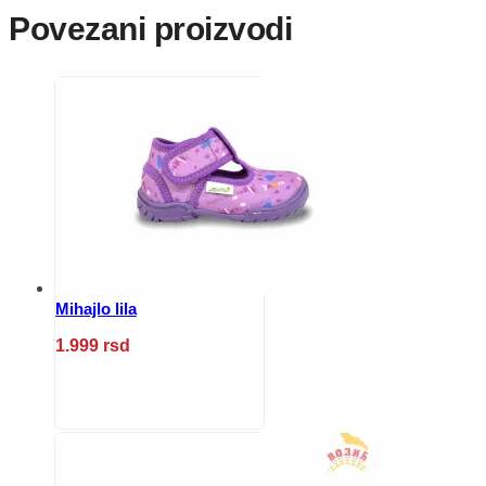
Povezani proizvodi
Mihajlo lila
1.999
rsd
Ovaj
proizvod
ima
više
varijanti.
Opcije