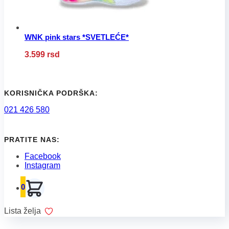
proizvoda.
WNK pink stars *SVETLEĆE*
Ovaj
3.599
rsd
proizvod
ima
više
varijanti.
Opcije
KORISNIČKA PODRŠKA:
mogu
021 426 580
biti
izabrane
na
stranici
PRATITE NAS:
proizvoda.
Facebook
Instagram
0