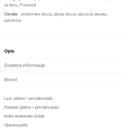
za decu
,
Proizvodi
Oznake:
anatomska obuca
,
decija obuca
,
obuca za decake
,
patofnice
Opis
Dodatne informacije
Lice: platno + prirodna koža
Postava: platno + prirodna koža
Kožni anatomski uložak
Ojacana peta