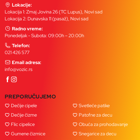
Lokacije:
Lokacija 1: Zmaj Jovina 26 (TC Lupus), Novi sad
Lokacija 2: Dunavska 11 (pasaž), Novi sad
Radno vreme:
Ponedeljak - Subota: 09:00h – 20:00h
Telefon:
021 426 577
Email adresa:
info@vozic.rs
PREPORUČUJEMO
Dečije cipele
Svetleće patike
Dečije čizme
Patofne za decu
Flic cipelice
Obuća za prohodavanje
Gumene čizmice
Snegarice za decu