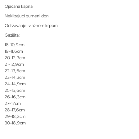
Ojacana kapna
Neklizajuci gumeni don
Održavanje: vlažnom krpom
Gazišta:
18-10,9cm
19-11,6cm
20-12,3cm
21-12,9cm
22-13,6cm
23-14,3cm
24-14,9cm
25-15,6cm
26-16,3cm
27-17cm
28-17,6cm
29-18,3cm
30-18,9cm