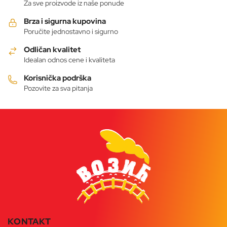
Opcije
Za sve proizvode iz naše ponude
mogu
Brza i sigurna kupovina
biti
Poručite jednostavno i sigurno
izabrane
Odličan kvalitet
na
Idealan odnos cene i kvaliteta
stranici
proizvoda.
Korisnička podrška
Pozovite za sva pitanja
KONTAKT