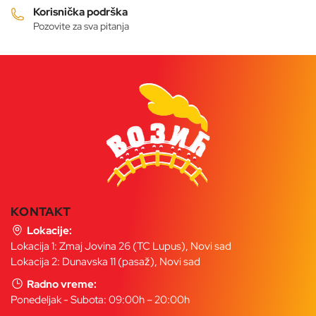
proizvoda.
Korisnička podrška
Pozovite za sva pitanja
KONTAKT
Lokacije:
Lokacija 1: Zmaj Jovina 26 (TC Lupus), Novi sad
Lokacija 2: Dunavska 11 (pasaž), Novi sad
Radno vreme:
Ponedeljak - Subota: 09:00h – 20:00h