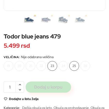
Pošaljite
Todor blue jeans 479
5.499
rsd
Nije odabrana veličina
VELIČINA
:
19
20
21
22
23
24
25
26
Todor
Dodaj u korpu
blue
jeans
Dodajte u listu želja
479
količina
Kategorije:
Dečija obuća za leto
,
Obuća za prohodavanje
,
Obuća za