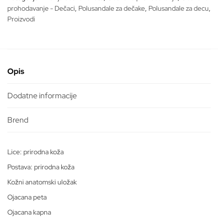
prohodavanje - Dečaci
,
Polusandale za dečake
,
Polusandale za decu
,
Proizvodi
Opis
Dodatne informacije
Lice: prirodna koža
Postava: prirodna koža
Kožni anatomski uložak
Ojacana peta
Ojacana kapna