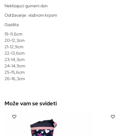
Neklizajuci gumeni don
Održavanje: vlažnom krpom
Gazišta:
19-11,6cm
20-12,3cm
21-12,9cm
22-13,6cm
23-14,3cm
24-14,9cm
25-15,6cm
26-16,3cm