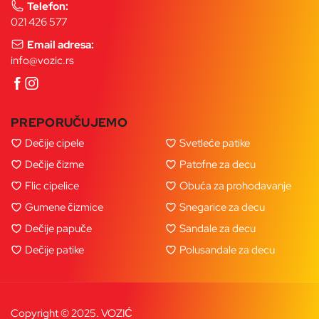
Telefon:
021 426 577
Email adresa:
info@vozic.rs
PREPORUČUJEMO
Dečije cipele
Svetleće patike
Dečije čizme
Patofne za decu
Flic cipelice
Obuća za prohodavanje
Gumene čizmice
Snegarice za decu
Dečije papuče
Sandale za decu
Dečije patike
Polusandale za decu
Copyright © 2025. VOZIĆ