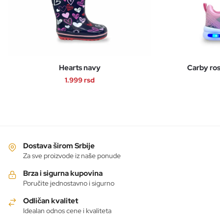
Hearts navy
Carby ro
1.999
rsd
Ovaj
proizvod
ima
više
varijanti.
Dostava širom Srbije
Opcije
Za sve proizvode iz naše ponude
mogu
Brza i sigurna kupovina
biti
Poručite jednostavno i sigurno
izabrane
Odličan kvalitet
na
Idealan odnos cene i kvaliteta
stranici