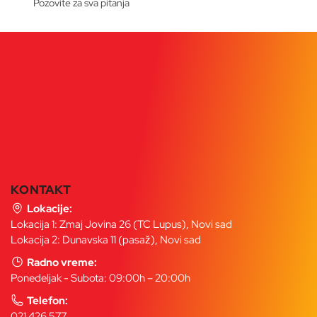
Pozovite za sva pitanja
KONTAKT
Lokacije:
Lokacija 1: Zmaj Jovina 26 (TC Lupus), Novi sad
Lokacija 2: Dunavska 11 (pasaž), Novi sad
Radno vreme:
Ponedeljak - Subota: 09:00h – 20:00h
Telefon:
021 426 577