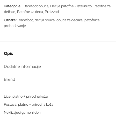
116
Kategorije:
Barefoot obuća
,
Dečije patofne - Istaknuto
,
Patofne za
*BAREFOOT*
dečake
,
Patofne za decu
,
Proizvodi
količina
Oznake:
barefoot
,
decija obuca
,
obuca za decake
,
patofnice
,
prohodavanje
Opis
Dodatne informacije
Lice: platno + prirodna koža
Postava: platno + prirodna koža
Neklizajuci gumeni don