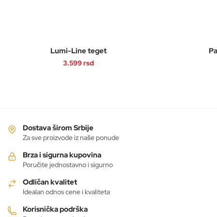
Lumi-Line teget
Pa
3.599
rsd
Ovaj
proizvod
ima
više
varijanti.
Dostava širom Srbije
Opcije
Za sve proizvode iz naše ponude
mogu
Brza i sigurna kupovina
biti
Poručite jednostavno i sigurno
izabrane
Odličan kvalitet
na
Idealan odnos cene i kvaliteta
stranici
proizvoda.
Korisnička podrška