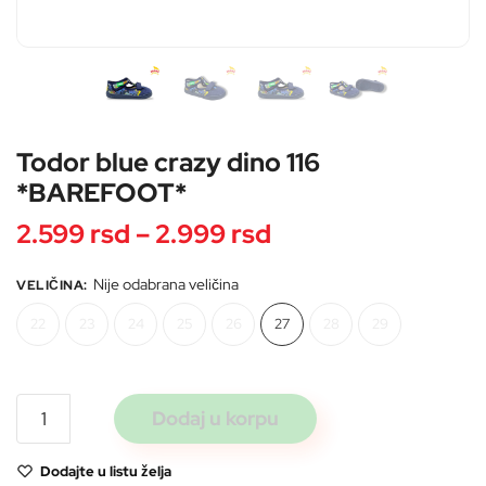
Pošaljite
Todor blue crazy dino 116
*BAREFOOT*
Raspon
2.599
rsd
–
2.999
rsd
cena:
Nije odabrana veličina
VELIČINA
:
od
22
23
24
25
26
27
28
29
2.599 rsd
do
Todor
Dodaj u korpu
2.999 rsd
blue
crazy
Dodajte u listu želja
dino