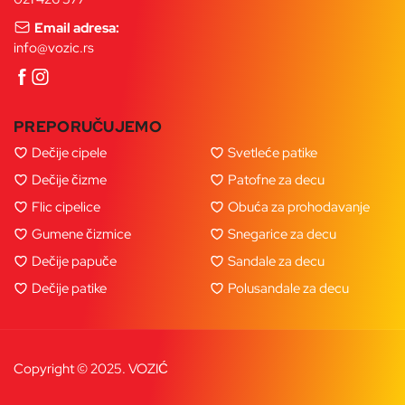
Email adresa:
info@vozic.rs
PREPORUČUJEMO
Dečije cipele
Svetleće patike
Dečije čizme
Patofne za decu
Flic cipelice
Obuća za prohodavanje
Gumene čizmice
Snegarice za decu
Dečije papuče
Sandale za decu
Dečije patike
Polusandale za decu
Copyright © 2025. VOZIĆ