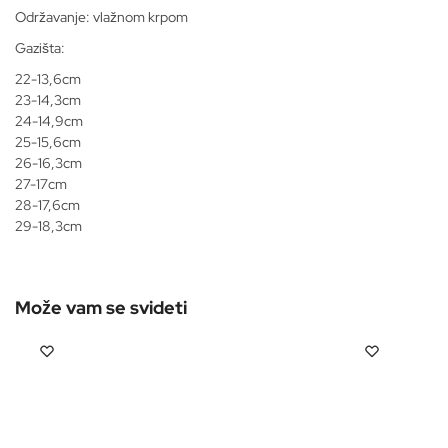
Održavanje: vlažnom krpom
Gazišta:
22-13,6cm
23-14,3cm
24-14,9cm
25-15,6cm
26-16,3cm
27-17cm
28-17,6cm
29-18,3cm