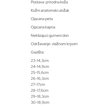
Postava: prirodna koža
Kožni anatomski uložak
Ojacana peta
Ojacana kapna
Neklizajuci gumeni don
Održavanje: vlažnom krpom
Gazišta:
23-14,3cm
24-14,9cm
25-15,6cm
26-16,3cm
27-17cm
28-17,6cm
29-18,3cm
30-18,9cm