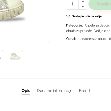
Todor
Dodaj 
beige
643
Dodajte u listu želja
količina
Kategorije:
Cipele za devojč
obuća za proleće
,
Dečije cipe
Oznake:
anatomska obuca
,
d
ite
Opis
Dodatne informacije