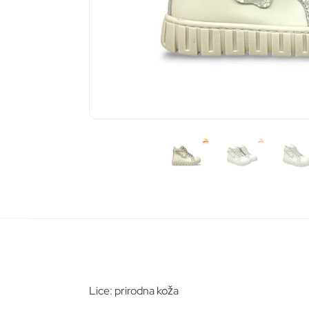
Pošalj
Lice: prirodna koža