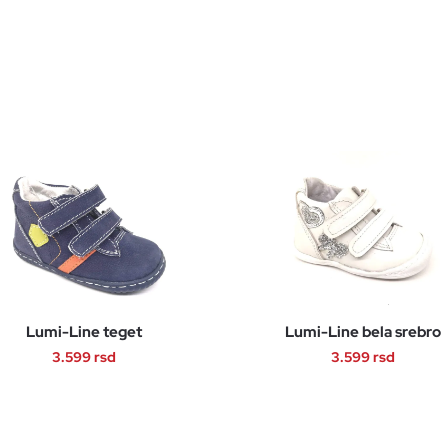
Lumi-Line teget
Lumi-Line bela srebro
3.599
rsd
3.599
rsd
Ovaj
Ovaj
proizvod
proizvod
ima
ima