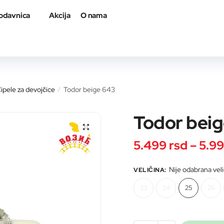
odavnica
Akcija
O nama
a proizvod
ipele za devojčice
Todor beige 643
/
Todor bei
🔍
5.499
rsd
–
5.9
il adresa
*
Nije odabrana vel
VELIČINA
:
23
24
25
26
roizvod
*