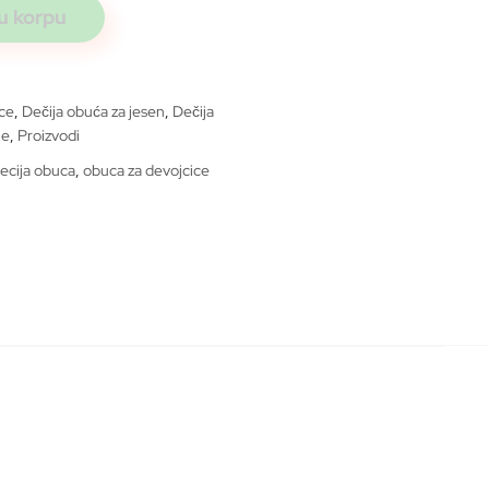
u korpu
5.999 rsd
ice
,
Dečija obuća za jesen
,
Dečija
le
,
Proizvodi
ecija obuca
,
obuca za devojcice