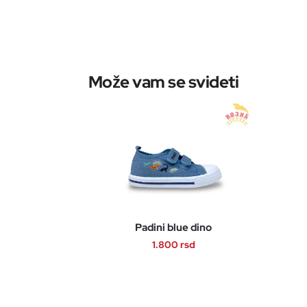
Padini blue dino
1.800
rsd
Ovaj
proizvod
ima