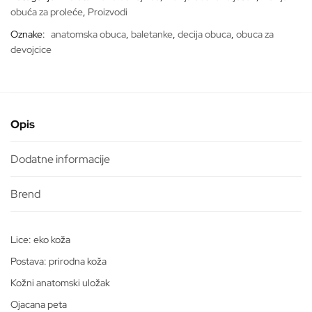
obuća za proleće
,
Proizvodi
Oznake:
anatomska obuca
,
baletanke
,
decija obuca
,
obuca za
devojcice
Opis
Dodatne informacije
Lice: eko koža
Postava: prirodna koža
Kožni anatomski uložak
Ojacana peta