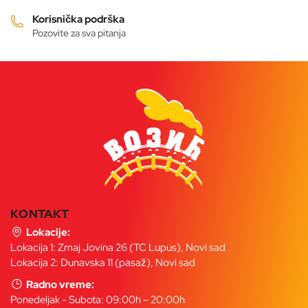
proizvoda.
Korisnička podrška
Pozovite za sva pitanja
KONTAKT
Lokacije:
Lokacija 1: Zmaj Jovina 26 (TC Lupus), Novi sad
Lokacija 2: Dunavska 11 (pasaž), Novi sad
Radno vreme:
Ponedeljak - Subota: 09:00h – 20:00h