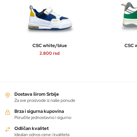
CSC white/blue
CSC w
2.800
rsd
Ovaj
proizvod
ima
više
varijanti.
Dostava širom Srbije
Opcije
Za sve proizvode iz naše ponude
mogu
Brza i sigurna kupovina
biti
Poručite jednostavno i sigurno
izabrane
Odličan kvalitet
na
Idealan odnos cene i kvaliteta
stranici