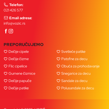
Telefon:
021 426 577
Email adresa:
info@vozic.rs
PREPORUČUJEMO
Dečije cipele
Svetleće patike
Dečije čizme
Patofne za decu
Flic cipelice
Obuća za prohodavanje
Gumene čizmice
Snegarice za decu
Dečije papuče
Sandale za decu
Dečije patike
Polusandale za decu