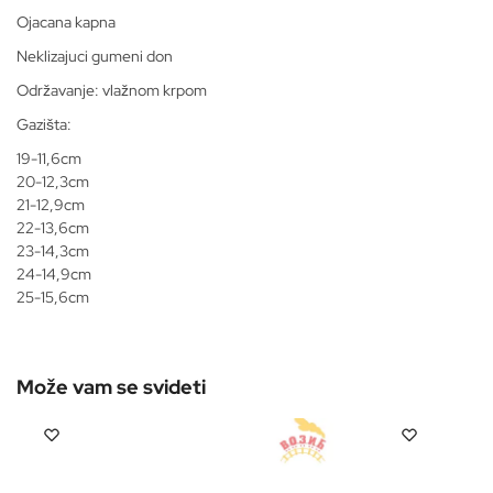
Ojacana kapna
Neklizajuci gumeni don
Održavanje: vlažnom krpom
Gazišta:
19-11,6cm
20-12,3cm
21-12,9cm
22-13,6cm
23-14,3cm
24-14,9cm
25-15,6cm