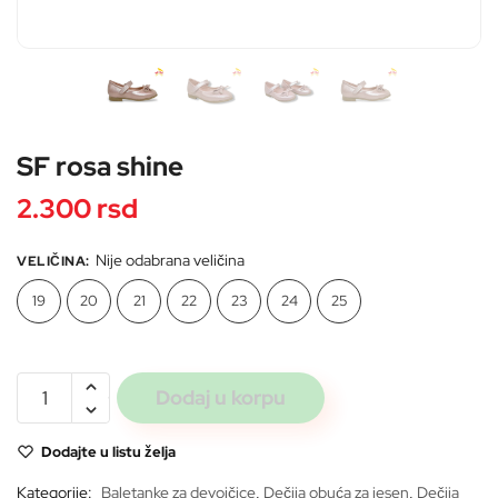
Pošaljite
SF rosa shine
2.300
rsd
Nije odabrana veličina
VELIČINA
:
19
20
21
22
23
24
25
SF
Dodaj u korpu
rosa
shine
Dodajte u listu želja
količina
Kategorije:
Baletanke za devojčice
,
Dečija obuća za jesen
,
Dečija