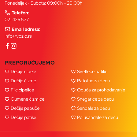
Ponedeljak - Subota: 09:00h – 20:00h
Telefon:
021 426 577
Email adresa:
info@vozic.rs
PREPORUČUJEMO
Dečije cipele
Svetleće patike
Dečije čizme
Patofne za decu
Flic cipelice
Obuća za prohodavanje
Gumene čizmice
Snegarice za decu
Dečije papuče
Sandale za decu
Dečije patike
Polusandale za decu