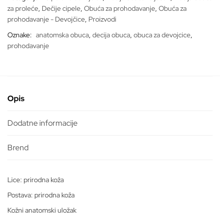
za proleće
,
Dečije cipele
,
Obuća za prohodavanje
,
Obuća za
prohodavanje - Devojčice
,
Proizvodi
Oznake:
anatomska obuca
,
decija obuca
,
obuca za devojcice
,
prohodavanje
Opis
Dodatne informacije
Lice: prirodna koža
Postava: prirodna koža
Kožni anatomski uložak