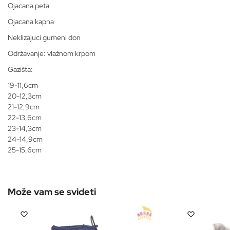
Ojacana peta
Ojacana kapna
Neklizajuci gumeni don
Održavanje: vlažnom krpom
Gazišta:
19-11,6cm
20-12,3cm
21-12,9cm
22-13,6cm
23-14,3cm
24-14,9cm
25-15,6cm