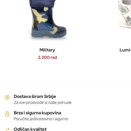
Military
Lumi-
2.200
rsd
Ovaj
proizvod
ima
više
varijanti.
Dostava širom Srbije
Opcije
Za sve proizvode iz naše ponude
mogu
Brza i sigurna kupovina
biti
Poručite jednostavno i sigurno
izabrane
Odličan kvalitet
na