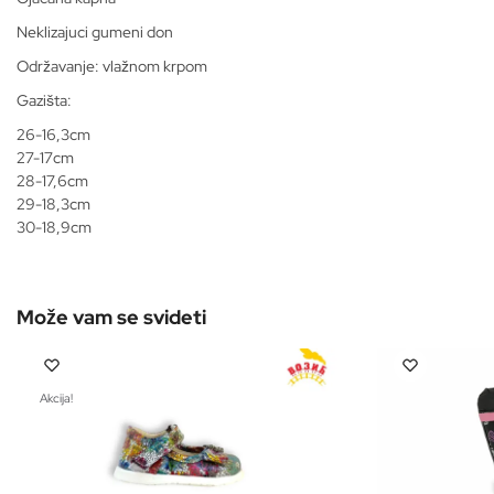
Neklizajuci gumeni don
Održavanje: vlažnom krpom
Gazišta:
26-16,3cm
27-17cm
28-17,6cm
29-18,3cm
30-18,9cm
Akcija!