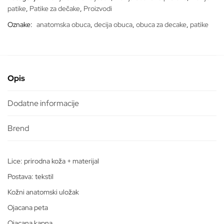
patike
,
Patike za dečake
,
Proizvodi
Oznake:
anatomska obuca
,
decija obuca
,
obuca za decake
,
patike
Opis
Dodatne informacije
Lice: prirodna koža + materijal
Postava: tekstil
Kožni anatomski uložak
Ojacana peta
Ojacana kapna