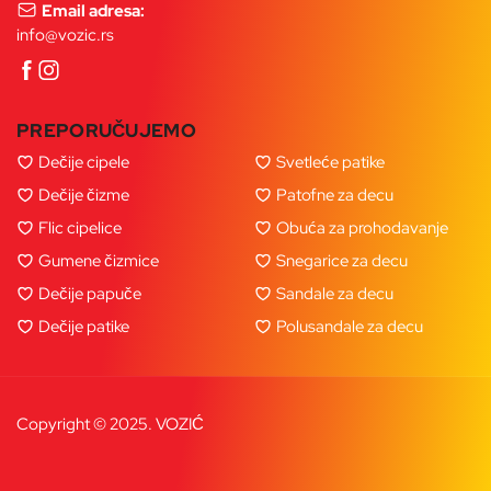
Email adresa:
info@vozic.rs
PREPORUČUJEMO
Dečije cipele
Svetleće patike
Dečije čizme
Patofne za decu
Flic cipelice
Obuća za prohodavanje
Gumene čizmice
Snegarice za decu
Dečije papuče
Sandale za decu
Dečije patike
Polusandale za decu
Copyright © 2025. VOZIĆ