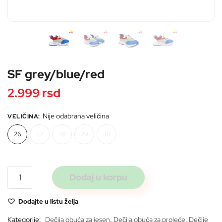
Pošaljite
SF grey/blue/red
2.999
rsd
Nije odabrana veličina
VELIČINA
:
26
27
28
29
30
SF
Dodaj u korpu
grey/blue/red
količina
Dodajte u listu želja
Kategorije:
Dečija obuća za jesen
,
Dečija obuća za proleće
,
Dečije