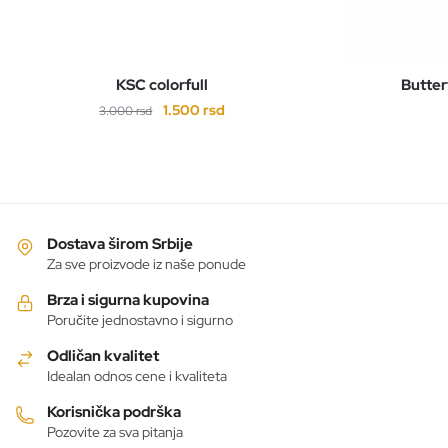
KSC colorfull
Butter
Originalna
Trenutna
1.500
rsd
3.000
rsd
cena
cena
Ovaj
je
je:
proizvod
bila:
1.500 rsd.
ima
3.000 rsd.
više
varijanti.
Dostava širom Srbije
Opcije
Za sve proizvode iz naše ponude
mogu
Brza i sigurna kupovina
biti
Poručite jednostavno i sigurno
izabrane
Odličan kvalitet
na
Idealan odnos cene i kvaliteta
stranici
proizvoda.
Korisnička podrška
Pozovite za sva pitanja