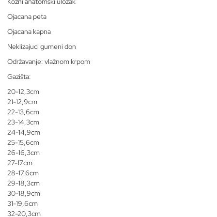
Kožni anatomski uložak
Ojacana peta
Ojacana kapna
Neklizajuci gumeni don
Održavanje: vlažnom krpom
Gazišta:
20-12,3cm
21-12,9cm
22-13,6cm
23-14,3cm
24-14,9cm
25-15,6cm
26-16,3cm
27-17cm
28-17,6cm
29-18,3cm
30-18,9cm
31-19,6cm
32-20,3cm