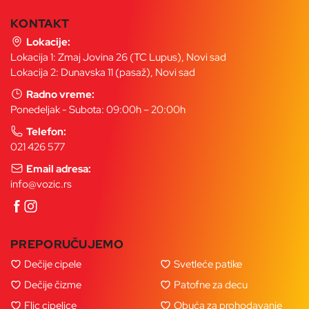
KONTAKT
Lokacije:
Lokacija 1: Zmaj Jovina 26 (TC Lupus), Novi sad
Lokacija 2: Dunavska 11 (pasaž), Novi sad
Radno vreme:
Ponedeljak - Subota: 09:00h – 20:00h
Telefon:
021 426 577
Email adresa:
info@vozic.rs
PREPORUČUJEMO
Dečije cipele
Svetleće patike
Dečije čizme
Patofne za decu
Flic cipelice
Obuća za prohodavanje