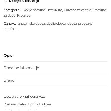
Dodajte u listu želja
835
količina
Kategorije:
Dečije patofne - Istaknuto
,
Patofne za dečake
,
Patofne
za decu
,
Proizvodi
Oznake:
anatomska obuca
,
decija obuca
,
obuca za decake
,
patofnice
Opis
Dodatne informacije
Lice: platno + prirodna koža
Postava: platno + prirodna koža