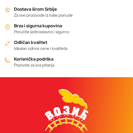
više
varijanti.
Dostava širom Srbije
Opcije
Za sve proizvode iz naše ponude
mogu
Brza i sigurna kupovina
biti
Poručite jednostavno i sigurno
izabrane
Odličan kvalitet
na
Idealan odnos cene i kvaliteta
stranici
proizvoda.
Korisnička podrška
Pozovite za sva pitanja