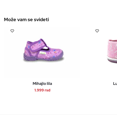
Mihajlo lila
L
1.999
rsd
Ovaj
proizvod
ima