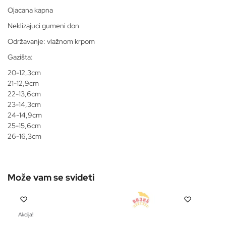
Ojacana kapna
Neklizajuci gumeni don
Održavanje: vlažnom krpom
Gazišta:
20-12,3cm
21-12,9cm
22-13,6cm
23-14,3cm
24-14,9cm
25-15,6cm
26-16,3cm
Akcija!