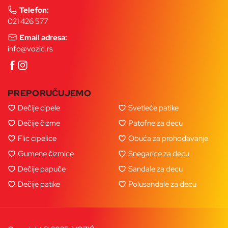
Telefon:
021 426 577
Email adresa:
info@vozic.rs
PREPORUČUJEMO
Dečije cipele
Svetleće patike
Dečije čizme
Patofne za decu
Flic cipelice
Obuća za prohodavanje
Gumene čizmice
Snegarice za decu
Dečije papuče
Sandale za decu
Dečije patike
Polusandale za decu