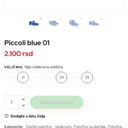
Pošaljite
Piccoli blue 01
2.100
rsd
Nije odabrana veličina
VELIČINA
:
20
21
22
23
24
25
26
Piccoli
Dodaj u korpu
blue
01
Dodajte u listu želja
količina
Kategorije:
Dečije patofne - Istaknuto
,
Patofne za dečake
,
Patofne