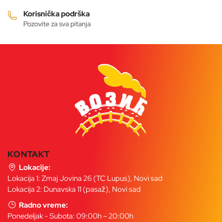
proizvoda.
Korisnička podrška
Pozovite za sva pitanja
KONTAKT
Lokacije:
Lokacija 1: Zmaj Jovina 26 (TC Lupus), Novi sad
Lokacija 2: Dunavska 11 (pasaž), Novi sad
Radno vreme:
Ponedeljak - Subota: 09:00h – 20:00h