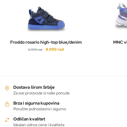
Froddo rosario high-top blue/denim
MNC v
Originalna
Trenutna
4.999
rsd
6.999
rsd
cena
cena
Ovaj
je
je:
proizvod
bila:
4.999 rsd.
ima
6.999 rsd.
više
varijanti.
Dostava širom Srbije
Opcije
Za sve proizvode iz naše ponude
mogu
Brza i sigurna kupovina
biti
Poručite jednostavno i sigurno
izabrane
Odličan kvalitet
na
Idealan odnos cene i kvaliteta
stranici