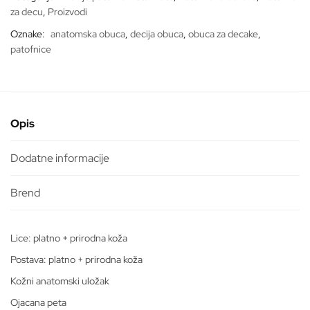
za decu
,
Proizvodi
Oznake:
anatomska obuca
,
decija obuca
,
obuca za decake
,
patofnice
Opis
Dodatne informacije
Lice: platno + prirodna koža
Postava: platno + prirodna koža
Kožni anatomski uložak
Ojacana peta