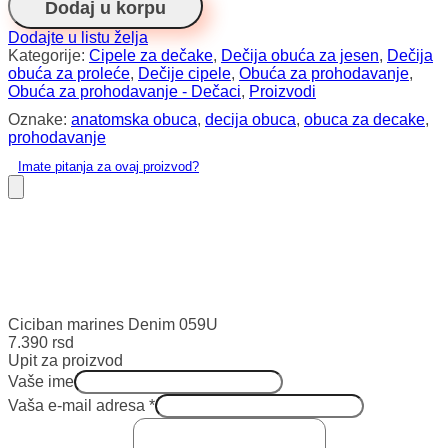
Dodaj u korpu
količina
Dodajte u listu želja
Kategorije:
Cipele za dečake
,
Dečija obuća za jesen
,
Dečija
obuća za proleće
,
Dečije cipele
,
Obuća za prohodavanje
,
Obuća za prohodavanje - Dečaci
,
Proizvodi
Oznake:
anatomska obuca
,
decija obuca
,
obuca za decake
,
prohodavanje
Imate pitanja za ovaj proizvod?
Ciciban marines Denim 059U
7.390
rsd
Upit za proizvod
Vaše ime
Vaša e-mail adresa
*