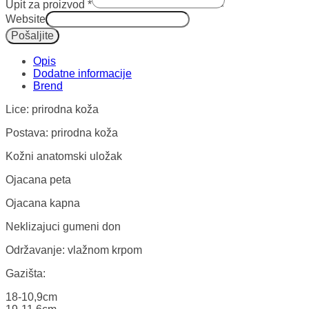
Upit za proizvod
*
Website
Pošaljite
Opis
Dodatne informacije
Lice: prirodna koža
Postava: prirodna koža
Kožni anatomski uložak
Ojacana peta
Ojacana kapna
Neklizajuci gumeni don
Održavanje: vlažnom krpom
Gazišta:
18-10,9cm