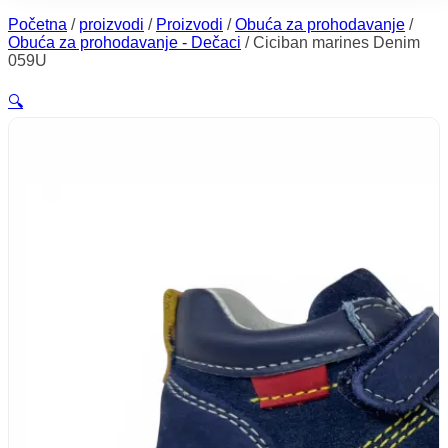
Početna
/
proizvodi
/
Proizvodi
/
Obuća za prohodavanje
/
Obuća za prohodavanje - Dečaci
/
Ciciban marines Denim
059U
🔍