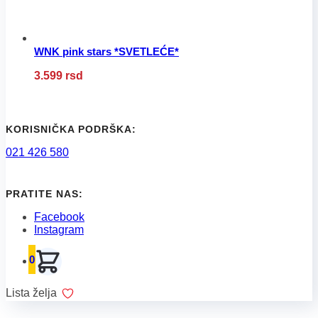
proizvoda.
WNK pink stars *SVETLEĆE*
Ovaj
3.599
rsd
proizvod
ima
više
varijanti.
Opcije
KORISNIČKA PODRŠKA:
mogu
021 426 580
biti
izabrane
na
stranici
PRATITE NAS:
proizvoda.
Facebook
Instagram
0