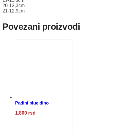
19-11,6cm
20-12,3cm
21-12,9cm
Povezani proizvodi
Padini blue dino
1.800
rsd
Ovaj
proizvod