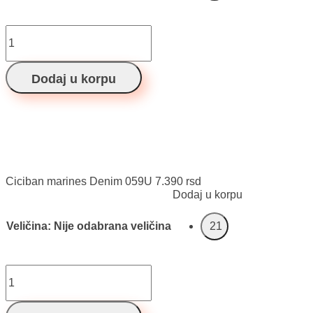
Ciciban
marines
Denim
059U
Dodaj u korpu
količina
Ciciban marines Denim 059U
7.390
rsd
Dodaj u korpu
Veličina
:
Nije odabrana veličina
21
Ciciban
marines
Denim
059U