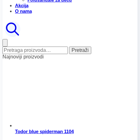
Polusandale za decu
Akcija
O nama
Pretraga
Pretraži
za:
Najnoviji proizvodi
Todor blue spiderman 1104
Raspon
Ovaj