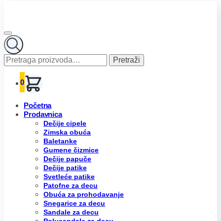
Pretraga
Pretraži
za:
0
Početna
Prodavnica
Dečije cipele
Zimska obuća
Baletanke
Gumene čizmice
Dečije papuče
Dečije patike
Svetleće patike
Patofne za decu
Obuća za prohodavanje
Snegarice za decu
Sandale za decu