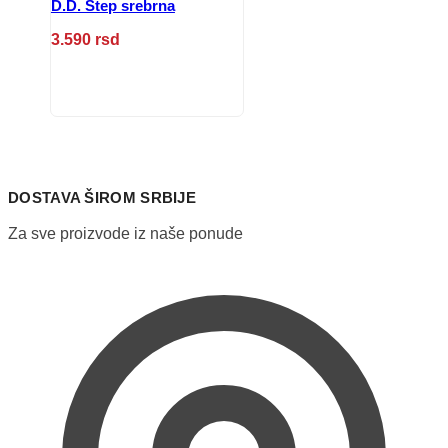
D.D. Step srebrna
3.590
rsd
Ovaj
proizvod
ima
više
varijanti.
Opcije
mogu
DOSTAVA ŠIROM SRBIJE
biti
izabrane
Za sve proizvode iz naše ponude
na
stranici
proizvoda.