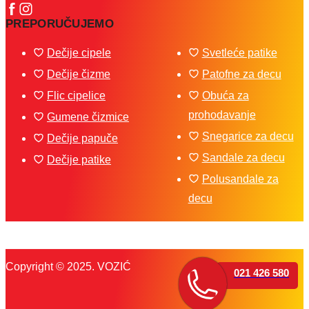
PREPORUČUJEMO
Dečije cipele
Svetleće patike
Dečije čizme
Patofne za decu
Flic cipelice
Obuća za
prohodavanje
Gumene čizmice
Snegarice za decu
Dečije papuče
Sandale za decu
Dečije patike
Polusandale za
decu
Copyright © 2025. VOZIĆ
021 426 580