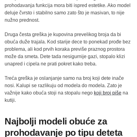
prohodavanja funkcija mora biti ispred estetike. Ako model
deluje čvrsto i stabilno samo zato što je masivan, to nije
nužno prednost.
Druga česta greška je kupovina prevelikog broja da bi
obuća duže trajala. Kod starije dece to ponekad prođe bez
problema, ali kod prvih koraka previše praznog prostora
može da smeta. Dete tada nesigurnije gazi, stopalo klizi
unapred i cipela ne prati pokret kako treba.
Treća greška je oslanjanje samo na broj koji dete inače
nosi. Kalupi se razlikuju od modela do modela. Zato je
važnije kako obuća stoji na stopalu nego
koji broj piše
na
kutiji.
Najbolji modeli obuće za
prohodavanje po tipu deteta