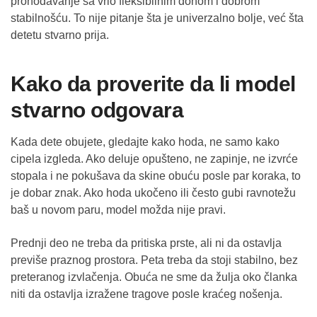
prohodavanje sa vrlo fleksibilnim đonom i dobrom
stabilnošću. To nije pitanje šta je univerzalno bolje, već šta
detetu stvarno prija.
Kako da proverite da li model
stvarno odgovara
Kada dete obujete, gledajte kako hoda, ne samo kako
cipela izgleda. Ako deluje opušteno, ne zapinje, ne izvrće
stopala i ne pokušava da skine obuću posle par koraka, to
je dobar znak. Ako hoda ukočeno ili često gubi ravnotežu
baš u novom paru, model možda nije pravi.
Prednji deo ne treba da pritiska prste, ali ni da ostavlja
previše praznog prostora. Peta treba da stoji stabilno, bez
preteranog izvlačenja. Obuća ne sme da žulja oko članka
niti da ostavlja izražene tragove posle kraćeg nošenja.