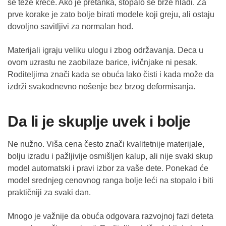
se teže kreće. Ako je pretanka, stopalo se brže hladi. Za
prve korake je zato bolje birati modele koji greju, ali ostaju
dovoljno savitljivi za normalan hod.
Materijali igraju veliku ulogu i zbog održavanja. Deca u
ovom uzrastu ne zaobilaze barice, ivičnjake ni pesak.
Roditeljima znači kada se obuća lako čisti i kada može da
izdrži svakodnevno nošenje bez brzog deformisanja.
Da li je skuplje uvek i bolje
Ne nužno. Viša cena često znači kvalitetnije materijale,
bolju izradu i pažljivije osmišljen kalup, ali nije svaki skup
model automatski i pravi izbor za vaše dete. Ponekad će
model srednjeg cenovnog ranga bolje leći na stopalo i biti
praktičniji za svaki dan.
Mnogo je važnije da obuća odgovara razvojnoj fazi deteta