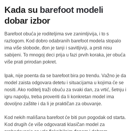
Kada su
barefoot modeli
dobar izbor
Barefoot obuća je roditeljima sve zanimljivija, i to s
razlogom. Kod dobro odabranih barefoot modela stopalo
ima više slobode, đon je tanji i savitljiviji, a prsti nisu
sabijeni. To mnogoj deci prija u fazi prvih koraka, jer obuća
više prati prirodan pokret.
Ipak, nije poenta da se barefoot bira po trendu. Važno je da
model zaista odgovara detetu i situacijama u kojima će se
nositi. Ako roditelj traži obuću za svaki dan, za vrtić, šetnju i
igru napolju, treba proveriti da li konkretan model ima
dovoljno zaštite i da li je praktičan za obuvanje.
Kod nekih mališana barefoot će biti pun pogodak od starta.
Kod drugih će više odgovarati klasičan model za