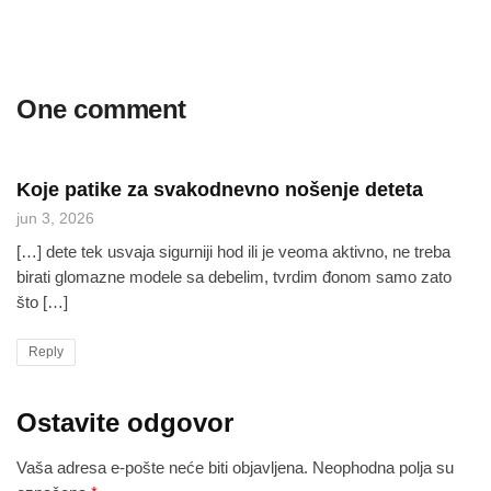
One comment
Koje patike za svakodnevno nošenje deteta
jun 3, 2026
[…] dete tek usvaja sigurniji hod ili je veoma aktivno, ne treba
birati glomazne modele sa debelim, tvrdim đonom samo zato
što […]
Reply
Ostavite odgovor
Vaša adresa e-pošte neće biti objavljena.
Neophodna polja su