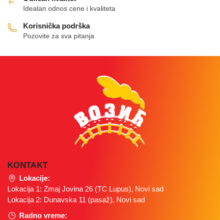
Idealan odnos cene i kvaliteta
Korisnička podrška
Pozovite za sva pitanja
KONTAKT
Lokacije:
Lokacija 1: Zmaj Jovina 26 (TC Lupus), Novi sad
Lokacija 2: Dunavska 11 (pasaž), Novi sad
Radno vreme: