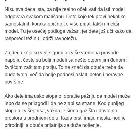
Nisu sva deca ista, pa nije realno očekivati da isti model
odgovara svakom mališanu. Dete koje tek pravi nekoliko
samostalnih koraka obično će više prijati lakši i mekši
model. Tu je osećaj podloge važan, jer dete još uči kako da
rasporedi težinu i održi ravnotežu.
Za decu koja su već sigurnija i više vremena provode
napolju, često su bolji modeli sa nešto otpornijim đonom i
čvršćom zaštitom prstiju. To ne znači da obuća treba da
bude tvrda, već da bolje podnosi asfalt, beton i neravne
površine.
Ako dete ima usko stopalo, obratite pažnju da model može
lepo da se prilagodi i da ne zjapi sa strane. Kod punijeg
stopala i višeg risa, važna je širina gazišta i dovoljno
prostora u prednjem delu. Kada prsti imaju mesta, hod je
prirodniji, a obuća prijatnija za duže nošenje.