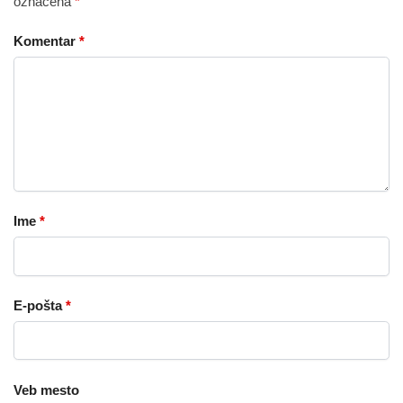
označena
*
Komentar
*
Ime
*
E-pošta
*
Veb mesto