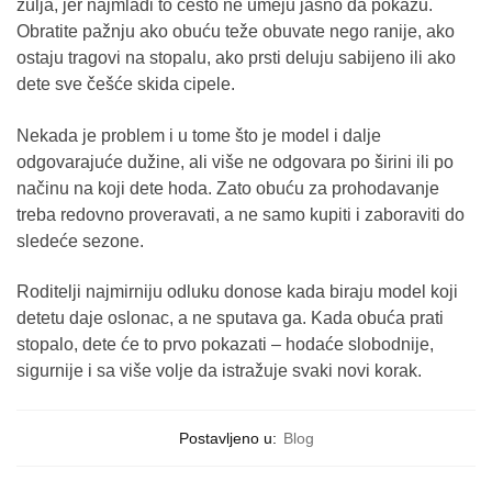
žulja, jer najmlađi to često ne umeju jasno da pokažu.
Obratite pažnju ako obuću teže obuvate nego ranije, ako
ostaju tragovi na stopalu, ako prsti deluju sabijeno ili ako
dete sve češće skida cipele.
Nekada je problem i u tome što je model i dalje
odgovarajuće dužine, ali više ne odgovara po širini ili po
načinu na koji dete hoda. Zato obuću za prohodavanje
treba redovno proveravati, a ne samo kupiti i zaboraviti do
sledeće sezone.
Roditelji najmirniju odluku donose kada biraju model koji
detetu daje oslonac, a ne sputava ga. Kada obuća prati
stopalo, dete će to prvo pokazati – hodaće slobodnije,
sigurnije i sa više volje da istražuje svaki novi korak.
Postavljeno u:
Blog