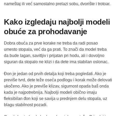
nameštaj ili već samostalno prelazi sobu, dvorište i trotoar.
Kako izgledaju najbolji modeli
obuće za prohodavanje
Dobra obuća za prve korake ne treba da radi posao
umesto stopala, već da ga prati. To znači da model treba
da bude lagan, savitljiv i prijatan pri hodu, ali i dovoljno
siguran da stopalo ne klizi i da dete ima stabilan oslonac.
Đon je jedan od prvih detalja koji treba pogledati. Ako je
previše tvrd, dete teže oseća podlogu i korak može delovati
ukočeno. Ako je previše klizav, sigurnost opada baš onda
kada je najpotrebnija. Najbolji modeli obično imaju
fleksibilan đon koji se savija u prednjem delu stopala, uz
blagu stabilnost pozadi.