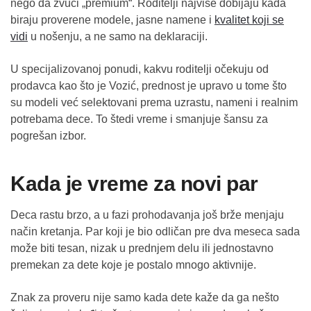
nego da zvuči „premium“. Roditelji najviše dobijaju kada
biraju proverene modele, jasne namene i
kvalitet koji se
vidi
u nošenju, a ne samo na deklaraciji.
U specijalizovanoj ponudi, kakvu roditelji očekuju od
prodavca kao što je Vozić, prednost je upravo u tome što
su modeli već selektovani prema uzrastu, nameni i realnim
potrebama dece. To štedi vreme i smanjuje šansu za
pogrešan izbor.
Kada je vreme za novi par
Deca rastu brzo, a u fazi prohodavanja još brže menjaju
način kretanja. Par koji je bio odličan pre dva meseca sada
može biti tesan, nizak u prednjem delu ili jednostavno
premekan za dete koje je postalo mnogo aktivnije.
Znak za proveru nije samo kada dete kaže da ga nešto