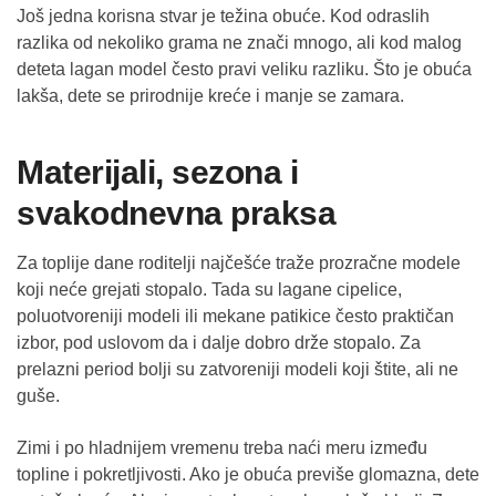
Još jedna korisna stvar je težina obuće. Kod odraslih
razlika od nekoliko grama ne znači mnogo, ali kod malog
deteta lagan model često pravi veliku razliku. Što je obuća
lakša, dete se prirodnije kreće i manje se zamara.
Materijali, sezona i
svakodnevna praksa
Za toplije dane roditelji najčešće traže prozračne modele
koji neće grejati stopalo. Tada su lagane cipelice,
poluotvoreniji modeli ili mekane patikice često praktičan
izbor, pod uslovom da i dalje dobro drže stopalo. Za
prelazni period bolji su zatvoreniji modeli koji štite, ali ne
guše.
Zimi i po hladnijem vremenu treba naći meru između
topline i pokretljivosti. Ako je obuća previše glomazna, dete