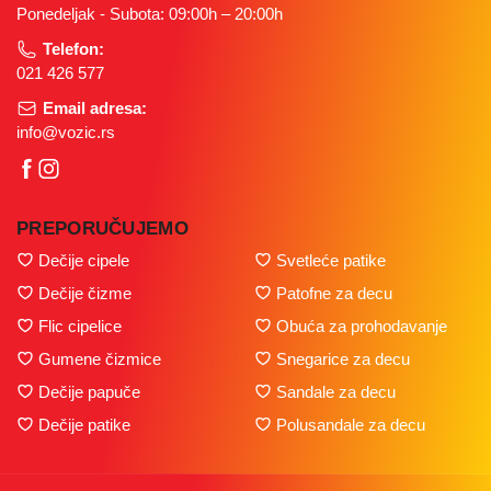
Ponedeljak - Subota: 09:00h – 20:00h
Telefon:
021 426 577
Email adresa:
info@vozic.rs
PREPORUČUJEMO
Dečije cipele
Svetleće patike
Dečije čizme
Patofne za decu
Flic cipelice
Obuća za prohodavanje
Gumene čizmice
Snegarice za decu
Dečije papuče
Sandale za decu
Dečije patike
Polusandale za decu