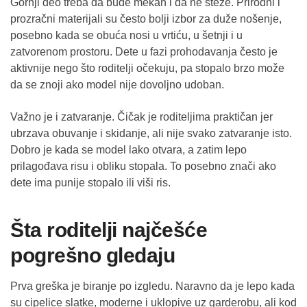
Gornji deo treba da bude mekan i da ne steže. Prirodni i
prozračni materijali su često bolji izbor za duže nošenje,
posebno kada se obuća nosi u vrtiću, u šetnji i u
zatvorenom prostoru. Dete u fazi prohodavanja često je
aktivnije nego što roditelji očekuju, pa stopalo brzo može
da se znoji ako model nije dovoljno udoban.
Važno je i zatvaranje. Čičak je roditeljima praktičan jer
ubrzava obuvanje i skidanje, ali nije svako zatvaranje isto.
Dobro je kada se model lako otvara, a zatim lepo
prilagođava risu i obliku stopala. To posebno znači ako
dete ima punije stopalo ili viši ris.
Šta roditelji najčešće
pogrešno gledaju
Prva greška je biranje po izgledu. Naravno da je lepo kada
su cipelice slatke, moderne i uklopive uz garderobu, ali kod