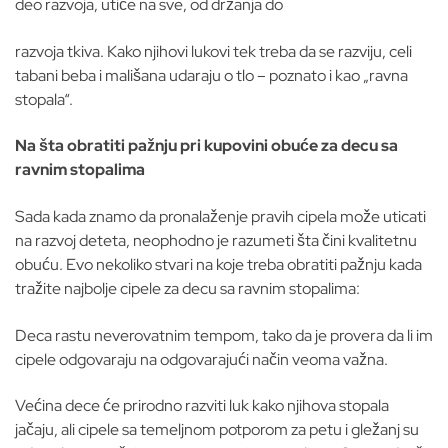
deo razvoja, utiče na sve, od držanja do
razvoja tkiva. Kako njihovi lukovi tek treba da se razviju, celi
tabani beba i mališana udaraju o tlo – poznato i kao „ravna
stopala“.
Na šta obratiti pažnju pri kupovini obuće za decu sa
ravnim stopalima
Sada kada znamo da pronalaženje pravih cipela može uticati
na razvoj deteta, neophodno je razumeti šta čini kvalitetnu
obuću. Evo nekoliko stvari na koje treba obratiti pažnju kada
tražite najbolje cipele za decu sa ravnim stopalima:
Deca rastu neverovatnim tempom, tako da je provera da li im
cipele odgovaraju na odgovarajući način veoma važna.
Većina dece će prirodno razviti luk kako njihova stopala
jačaju, ali cipele sa temeljnom potporom za petu i gležanj su