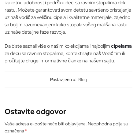
izuzetnu udobnost i podršku deci sa ravnim stopalima dok
rastu. Možete garantovati svom detetu savršeno pristajanje
uz naš vodič za veličinu cipela i kvalitetne materijale, zajedno
sa boljim razumevanjem kako stopala vašeg mališana rastu
uz naše detaljne faze razvoja.
Da biste saznali više o našim kolekcijama i najboljim
cipelama
za decu sa ravnim stopalima, kontaktirajte naš Vozić tim ili
pročitajte druge informativne članke na našem sajtu.
Postavljeno u:
Blog
Ostavite odgovor
Vaša adresa e-pošte neće biti objavljena.
Neophodna polja su
označena
*