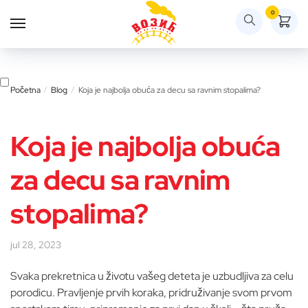
Skip
Skip
0
to
to
navigation
content
Početna
/
Blog
/
Koja je najbolja obuća za decu sa ravnim stopalima?
Koja je najbolja obuća
za decu sa ravnim
stopalima?
jul 28, 2023
Svaka prekretnica u životu vašeg deteta je uzbudljiva za celu
porodicu. Pravljenje prvih koraka, pridruživanje svom prvom