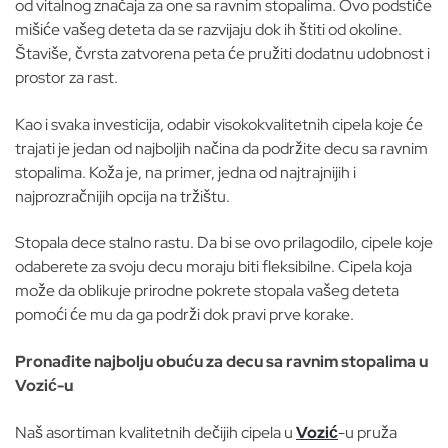
od vitalnog značaja za one sa ravnim stopalima. Ovo podstiče
mišiće vašeg deteta da se razvijaju dok ih štiti od okoline.
Štaviše, čvrsta zatvorena peta će pružiti dodatnu udobnost i
prostor za rast.
Kao i svaka investicija, odabir visokokvalitetnih cipela koje će
trajati je jedan od najboljih načina da podržite decu sa ravnim
stopalima. Koža je, na primer, jedna od najtrajnijih i
najprozračnijih opcija na tržištu.
Stopala dece stalno rastu. Da bi se ovo prilagodilo, cipele koje
odaberete za svoju decu moraju biti fleksibilne. Cipela koja
može da oblikuje prirodne pokrete stopala vašeg deteta
pomoći će mu da ga podrži dok pravi prve korake.
Pronađite najbolju obuću za decu sa ravnim stopalima u
Vozić-u
Naš asortiman kvalitetnih dečijih cipela u
Vozić
-u pruža