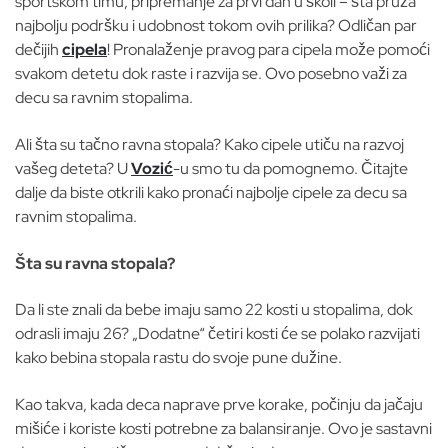
sportskom timu, pripremanje za prvi dan u školi – šta pruža
najbolju podršku i udobnost tokom ovih prilika? Odličan par
dečijih
cipela
! Pronalaženje pravog para cipela može pomoći
svakom detetu dok raste i razvija se. Ovo posebno važi za
decu sa ravnim stopalima.
Ali šta su tačno ravna stopala? Kako cipele utiču na razvoj
vašeg deteta? U
Vozić
-u smo tu da pomognemo. Čitajte
dalje da biste otkrili kako pronaći najbolje cipele za decu sa
ravnim stopalima.
Šta su ravna stopala?
Da li ste znali da bebe imaju samo 22 kosti u stopalima, dok
odrasli imaju 26? „Dodatne“ četiri kosti će se polako razvijati
kako bebina stopala rastu do svoje pune dužine.
Kao takva, kada deca naprave prve korake, počinju da jačaju
mišiće i koriste kosti potrebne za balansiranje. Ovo je sastavni