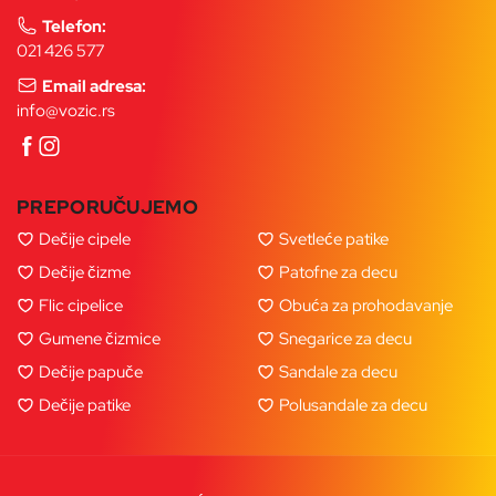
Telefon:
021 426 577
Email adresa:
info@vozic.rs
PREPORUČUJEMO
Dečije cipele
Svetleće patike
Dečije čizme
Patofne za decu
Flic cipelice
Obuća za prohodavanje
Gumene čizmice
Snegarice za decu
Dečije papuče
Sandale za decu
Dečije patike
Polusandale za decu