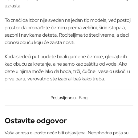
uzrasta.
To znači da izbor nije sveden na jedan tip modela, već postoji
prostor da pronađete čizmicu prema veličini, širini stopala,
sezoni i navikama deteta. Roditeljima to štedi vreme, a deci
donosi obuću koju će zaista nositi.
Kada sledeći put budete birali gumene čizmice, gledajte ih
kao obuću za kretanje, a ne samo kao zaštitu od vode. Ako
dete u njima može lako da hoda, trči, čučne i veselo uskoči u
prvu baru, verovatno ste izabrali baš kako treba.
Postavljeno u:
Blog
Ostavite odgovor
Vaša adresa e-pošte neće biti objavljena.
Neophodna polja su