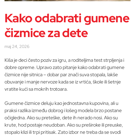
Kako odabrati gumene
čizmice za dete
maj 24, 2026
Kiša je deci često poziv za igru, a roditeljima test strpljenja i
dobre opreme. Upravo zato pitanje kako odabrati gumene
čizmice nije sitnica – dobar par znači suva stopala, lakše
obuvanje i manje nervoze kada se iz vrtića, škole ili šetnje
vratite kući sa mokrih trotoara.
Gumene čizmice deluju kao jednostavna kupovina, ali u
praksi razlika između dobrog i lošeg modela brzo postane
očigledna. Ako su preteške, dete ih nerado nosi. Ako su
krute, hod postaje neudoban. Ako su preširoke ili preuske,
stopalo klizi ili trpi pritisak. Zato izbor ne treba da se svodi