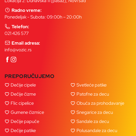
Lokacija 2: Dunavska 11 (pasaž), Novi sad
Radno vreme:
Ponedeljak - Subota: 09:00h – 20:00h
Telefon:
021 426 577
Email adresa:
info@vozic.rs
PREPORUČUJEMO
Dečije cipele
Svetleće patike
Dečije čizme
Patofne za decu
Flic cipelice
Obuća za prohodavanje
Gumene čizmice
Snegarice za decu
Dečije papuče
Sandale za decu
Dečije patike
Polusandale za decu