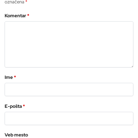
označena
*
Komentar
*
Ime
*
E-pošta
*
Veb mesto