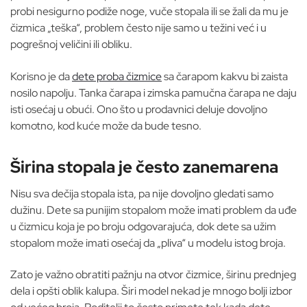
probi nesigurno podiže noge, vuče stopala ili se žali da mu je
čizmica „teška“, problem često nije samo u težini već i u
pogrešnoj veličini ili obliku.
Korisno je da
dete proba čizmice
sa čarapom kakvu bi zaista
nosilo napolju. Tanka čarapa i zimska pamučna čarapa ne daju
isti osećaj u obući. Ono što u prodavnici deluje dovoljno
komotno, kod kuće može da bude tesno.
Širina stopala je često zanemarena
Nisu sva dečija stopala ista, pa nije dovoljno gledati samo
dužinu. Dete sa punijim stopalom može imati problem da uđe
u čizmicu koja je po broju odgovarajuća, dok dete sa užim
stopalom može imati osećaj da „pliva“ u modelu istog broja.
Zato je važno obratiti pažnju na otvor čizmice, širinu prednjeg
dela i opšti oblik kalupa. Širi model nekad je mnogo bolji izbor