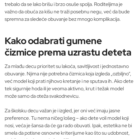
trebalo da se lako brišu i brzo osuše spolja. Roditeljima je
važno da obuća za kišu ne traži posebnu negu, već da bude
spremna za sledeće obuvanje bez mnogo komplikacija.
Kako odabrati gumene
čizmice prema uzrastu deteta
Za mlađu decu prioritet su lakoća, savitljivost i jednostavno
obuvanje. Njima nije potrebna čizmica koja izgleda „ozbiljno“,
već model koji prati njihovo kretanje i ne sputava ih. Ako dete
tek sigurnije hoda ili je veoma aktivno, krut i težak model
može samo da oteža svakodnevicu.
Za školsku decu važan je i izgled, jer oni već imaju jasne
preference. Tu nema ničeg lošeg – ako dete voli model koji
nosi, veća je šansa da će ga rado obuvati. Ipak, estetika ne bi
smela da potisne osnovne kriterijume kao što su udobnost,