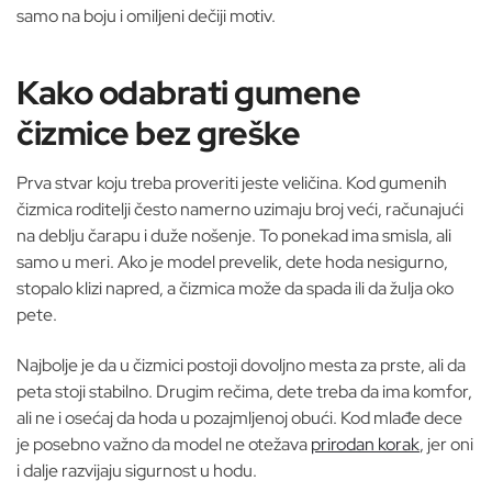
samo na boju i omiljeni dečiji motiv.
Kako odabrati gumene
čizmice bez greške
Prva stvar koju treba proveriti jeste veličina. Kod gumenih
čizmica roditelji često namerno uzimaju broj veći, računajući
na deblju čarapu i duže nošenje. To ponekad ima smisla, ali
samo u meri. Ako je model prevelik, dete hoda nesigurno,
stopalo klizi napred, a čizmica može da spada ili da žulja oko
pete.
Najbolje je da u čizmici postoji dovoljno mesta za prste, ali da
peta stoji stabilno. Drugim rečima, dete treba da ima komfor,
ali ne i osećaj da hoda u pozajmljenoj obući. Kod mlađe dece
je posebno važno da model ne otežava
prirodan korak
, jer oni
i dalje razvijaju sigurnost u hodu.