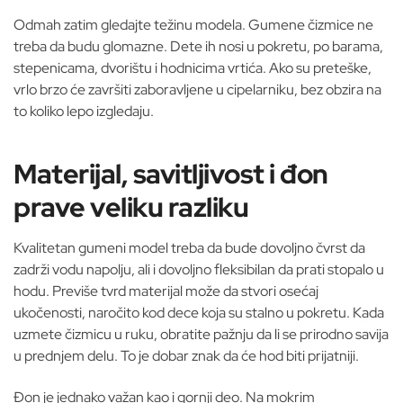
Odmah zatim gledajte težinu modela. Gumene čizmice ne
treba da budu glomazne. Dete ih nosi u pokretu, po barama,
stepenicama, dvorištu i hodnicima vrtića. Ako su preteške,
vrlo brzo će završiti zaboravljene u cipelarniku, bez obzira na
to koliko lepo izgledaju.
Materijal, savitljivost i đon
prave veliku razliku
Kvalitetan gumeni model treba da bude dovoljno čvrst da
zadrži vodu napolju, ali i dovoljno fleksibilan da prati stopalo u
hodu. Previše tvrd materijal može da stvori osećaj
ukočenosti, naročito kod dece koja su stalno u pokretu. Kada
uzmete čizmicu u ruku, obratite pažnju da li se prirodno savija
u prednjem delu. To je dobar znak da će hod biti prijatniji.
Đon je jednako važan kao i gornji deo. Na mokrim