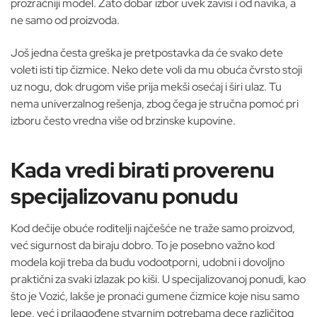
prozračniji model. Zato dobar izbor uvek zavisi i od navika, a
ne samo od proizvoda.
Još jedna česta greška je pretpostavka da će svako dete
voleti isti tip čizmice. Neko dete voli da mu obuća čvrsto stoji
uz nogu, dok drugom više prija mekši osećaj i širi ulaz. Tu
nema univerzalnog rešenja, zbog čega je stručna pomoć pri
izboru često vredna više od brzinske kupovine.
Kada vredi birati proverenu
specijalizovanu ponudu
Kod dečije obuće roditelji najčešće ne traže samo proizvod,
već sigurnost da biraju dobro. To je posebno važno kod
modela koji treba da budu vodootporni, udobni i dovoljno
praktični za svaki izlazak po kiši. U specijalizovanoj ponudi, kao
što je Vozić, lakše je pronaći gumene čizmice koje nisu samo
lepe, već i prilagođene stvarnim potrebama dece različitog