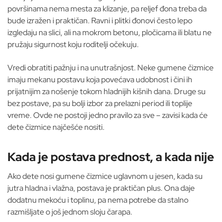
površinama nema mesta za klizanje, pa reljef đona treba da
bude izražen i praktičan. Ravni i plitki đonovi često lepo
izgledaju na slici, ali na mokrom betonu, pločicama ili blatu ne
pružaju sigurnost koju roditelji očekuju.
Vredi obratiti pažnju i na unutrašnjost. Neke gumene čizmice
imaju mekanu postavu koja povećava udobnost i čini ih
prijatnijim za nošenje tokom hladnijih kišnih dana. Druge su
bez postave, pa su bolji izbor za prelazni period ili toplije
vreme. Ovde ne postoji jedno pravilo za sve – zavisi kada će
dete čizmice najčešće nositi.
Kada je postava prednost, a kada nije
Ako dete nosi gumene čizmice uglavnom u jesen, kada su
jutra hladna i vlažna, postava je praktičan plus. Ona daje
dodatnu mekoću i toplinu, pa nema potrebe da stalno
razmišljate o još jednom sloju čarapa.