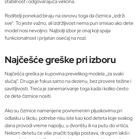
stabilnost i odgovarajuća veličina.
Roditelji ponekad biraju na osnovu toga da čizmica „izdrži
sve“. To jeste važno, ali izdržljivost nema pun smisao ako dete
model nosi nevoljno. Najbolji izbor je onaj koji spaja
funkcionalnost i prijatan osećaj na nozi.
Najčešće greške pri izboru
Najčešća greška je kupovina prevelikog modela „za svaki
slučaj“. Druga je fokus samo na dezenu, bez provere težine i
savitljivosti. Treća je zanemarivanje toga kada i koliko često
će dete čizmice nositi.
Ako su čizmice namenjene povremenim pljuskovima pri
odlasku u školu, potrebe nisu iste kao kod deteta koje svakog
dana provodi vreme napolju, u dvorištu ili na putu do vrtića.
Nekom detetu će više značiti toplija postava, drugom lakši i