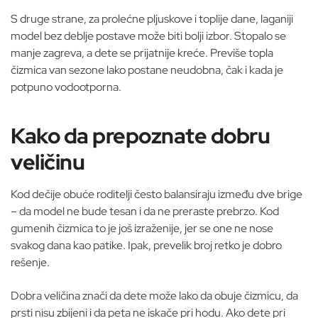
S druge strane, za prolećne pljuskove i toplije dane, laganiji
model bez deblje postave može biti bolji izbor. Stopalo se
manje zagreva, a dete se prijatnije kreće. Previše topla
čizmica van sezone lako postane neudobna, čak i kada je
potpuno vodootporna.
Kako da prepoznate dobru
veličinu
Kod dečije obuće roditelji često balansiraju između dve brige
– da model ne bude tesan i da ne preraste prebrzo. Kod
gumenih čizmica to je još izraženije, jer se one ne nose
svakog dana kao patike. Ipak, prevelik broj retko je dobro
rešenje.
Dobra veličina znači da dete može lako da obuje čizmicu, da
prsti nisu zbijeni i da peta ne iskače pri hodu. Ako dete pri