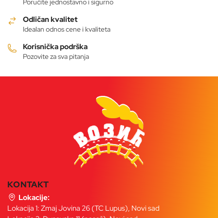
Poručite jednostavno i sigurno
Odličan kvalitet
Idealan odnos cene i kvaliteta
Korisnička podrška
Pozovite za sva pitanja
KONTAKT
Lokacije:
Lokacija 1: Zmaj Jovina 26 (TC Lupus), Novi sad