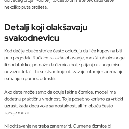
od većeg broja. Roditelji to često primete tek kada dete
nekoliko puta prošeta.
Detalji koji olakšavaju
svakodnevicu
Kod dečije obuće sitnice često odlučuju da li će kupovina biti
pun pogodak. Ručkice za lakše obuvanje, mekši rub oko noge
ili dodatak koji pomaže da čizmica bolje prijanja uz nogu nisu
nevažni detalji. To su stvari koje ubrzavaju jutarnje spremanje
i smanjuju pomoć odraslih.
Ako dete može samo da obuje i skine čizmice, model ima
dodatnu praktičnu vrednost. To je posebno korisno za vrtićki
uzrast, kada deca vole samostalnost, ali im obuća često
zadaje muku.
Ni održavanje ne treba zanemariti. Gumene čizmice bi