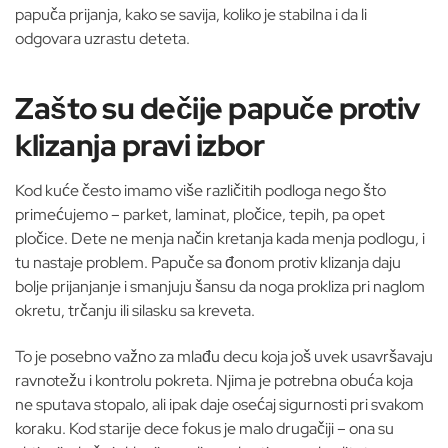
papuča prijanja, kako se savija, koliko je stabilna i da li
odgovara uzrastu deteta.
Zašto su dečije papuče protiv
klizanja pravi izbor
Kod kuće često imamo više različitih podloga nego što
primećujemo – parket, laminat, pločice, tepih, pa opet
pločice. Dete ne menja način kretanja kada menja podlogu, i
tu nastaje problem. Papuče sa đonom protiv klizanja daju
bolje prijanjanje i smanjuju šansu da noga prokliza pri naglom
okretu, trčanju ili silasku sa kreveta.
To je posebno važno za mlađu decu koja još uvek usavršavaju
ravnotežu i kontrolu pokreta. Njima je potrebna obuća koja
ne sputava stopalo, ali ipak daje osećaj sigurnosti pri svakom
koraku. Kod starije dece fokus je malo drugačiji – ona su