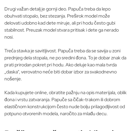
Drugi važan detalj je gornji deo. Papuča treba da lepo
obuhvati stopalo, bez stezanja. Preširok model može
delovati udobno kad dete miruje, ali pri hodu često gubi
stabilnost. Preuzak model stvara pritisak i dete ga nerado
nosi.
Treća stavka je savitljivost. Papuča treba da se savija u zoni
prednjeg dela stopala, ne po sredini đona. To je dobar znak da
prati prirodan pokret pri hodu. Ako deluje kao mala tvrda
„daska“, verovatno neće biti dobar izbor za svakodnevno
nošenje.
Kada kupujete online, obratite pažnju na opis materijala, oblik
đona i vrstu zatvaranja. Papuče sa čičak-trakom ili dobrom
elastičnom konstrukcijom često nude bolju prilagodljivost od
potpuno otvorenih modela, naročito za mlađu decu.