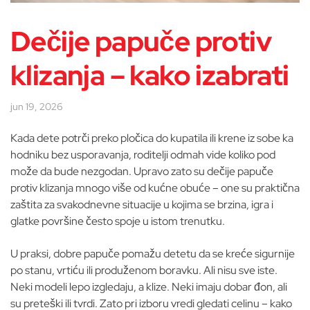
Dečije papuče protiv
klizanja – kako izabrati
jun 19, 2026
Kada dete potrči preko pločica do kupatila ili krene iz sobe ka
hodniku bez usporavanja, roditelji odmah vide koliko pod
može da bude nezgodan. Upravo zato su dečije papuče
protiv klizanja mnogo više od kućne obuće – one su praktična
zaštita za svakodnevne situacije u kojima se brzina, igra i
glatke površine često spoje u istom trenutku.
U praksi, dobre papuče pomažu detetu da se kreće sigurnije
po stanu, vrtiću ili produženom boravku. Ali nisu sve iste.
Neki modeli lepo izgledaju, a klize. Neki imaju dobar đon, ali
su preteški ili tvrdi. Zato pri izboru vredi gledati celinu – kako