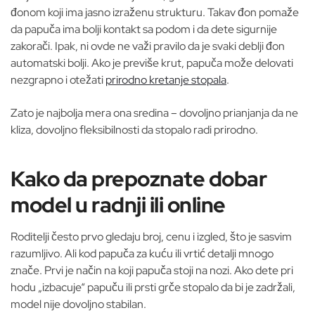
đonom koji ima jasno izraženu strukturu. Takav đon pomaže
da papuča ima bolji kontakt sa podom i da dete sigurnije
zakorači. Ipak, ni ovde ne važi pravilo da je svaki deblji đon
automatski bolji. Ako je previše krut, papuča može delovati
nezgrapno i otežati
prirodno kretanje stopala
.
Zato je najbolja mera ona sredina – dovoljno prianjanja da ne
kliza, dovoljno fleksibilnosti da stopalo radi prirodno.
Kako da prepoznate dobar
model u radnji ili online
Roditelji često prvo gledaju broj, cenu i izgled, što je sasvim
razumljivo. Ali kod papuča za kuću ili vrtić detalji mnogo
znače. Prvi je način na koji papuča stoji na nozi. Ako dete pri
hodu „izbacuje“ papuču ili prsti grče stopalo da bi je zadržali,
model nije dovoljno stabilan.