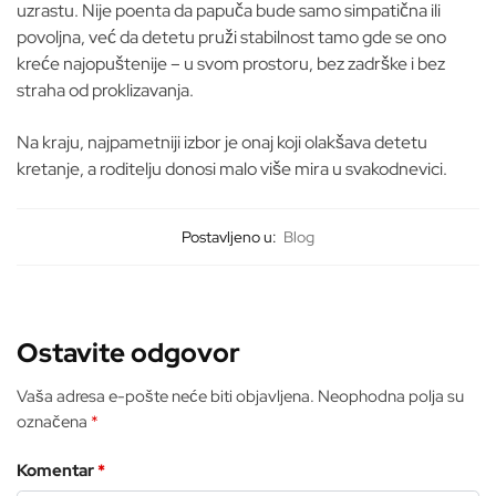
uzrastu. Nije poenta da papuča bude samo simpatična ili
povoljna, već da detetu pruži stabilnost tamo gde se ono
kreće najopuštenije – u svom prostoru, bez zadrške i bez
straha od proklizavanja.
Na kraju, najpametniji izbor je onaj koji olakšava detetu
kretanje, a roditelju donosi malo više mira u svakodnevici.
Postavljeno u:
Blog
Ostavite odgovor
Vaša adresa e-pošte neće biti objavljena.
Neophodna polja su
označena
*
Komentar
*