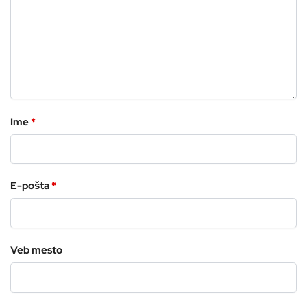
Ime
*
E-pošta
*
Veb mesto