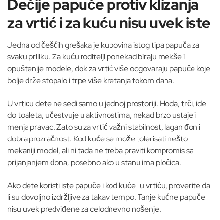
Dečije papuče protiv klizanja
za vrtić i za kuću nisu uvek iste
Jedna od češćih grešaka je kupovina istog tipa papuča za
svaku priliku. Za kuću roditelji ponekad biraju mekše i
opuštenije modele, dok za vrtić više odgovaraju papuče koje
bolje drže stopalo i trpe više kretanja tokom dana.
U vrtiću dete ne sedi samo u jednoj prostoriji. Hoda, trči, ide
do toaleta, učestvuje u aktivnostima, nekad brzo ustaje i
menja pravac. Zato su za vrtić važni stabilnost, lagan đon i
dobra prozračnost. Kod kuće se može tolerisati nešto
mekaniji model, ali ni tada ne treba praviti kompromis sa
prijanjanjem đona, posebno ako u stanu ima pločica.
Ako dete koristi iste papuče i kod kuće i u vrtiću, proverite da
li su dovoljno izdržljive za takav tempo. Tanje kućne papuče
nisu uvek predviđene za celodnevno nošenje.