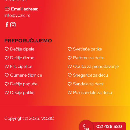
Email adresa:
info@vozic.rs
PREPORUČUJEMO
Dečije cipele
Svetleće patike
Dečije čizme
Patofne za decu
Flic cipelice
Obuća za prohodavanje
Gumene čizmice
Snegarice za decu
Dečije papuče
Sandale za decu
Dečije patike
Polusandale za decu
Copyright © 2025. VOZIĆ
021 426 580