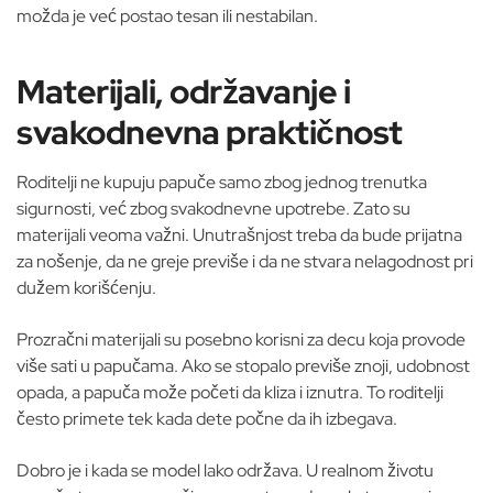
možda je već postao tesan ili nestabilan.
Materijali, održavanje i
svakodnevna praktičnost
Roditelji ne kupuju papuče samo zbog jednog trenutka
sigurnosti, već zbog svakodnevne upotrebe. Zato su
materijali veoma važni. Unutrašnjost treba da bude prijatna
za nošenje, da ne greje previše i da ne stvara nelagodnost pri
dužem korišćenju.
Prozračni materijali su posebno korisni za decu koja provode
više sati u papučama. Ako se stopalo previše znoji, udobnost
opada, a papuča može početi da kliza i iznutra. To roditelji
često primete tek kada dete počne da ih izbegava.
Dobro je i kada se model lako održava. U realnom životu