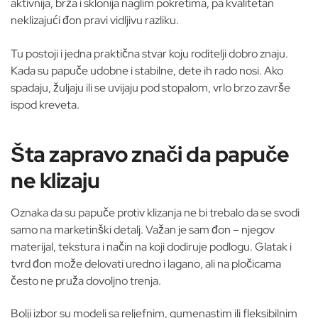
aktivnija, brža i sklonija naglim pokretima, pa kvalitetan
neklizajući đon pravi vidljivu razliku.
Tu postoji i jedna praktična stvar koju roditelji dobro znaju.
Kada su papuče udobne i stabilne, dete ih rado nosi. Ako
spadaju, žuljaju ili se uvijaju pod stopalom, vrlo brzo završe
ispod kreveta.
Šta zapravo znači da papuče
ne klizaju
Oznaka da su papuče protiv klizanja ne bi trebalo da se svodi
samo na marketinški detalj. Važan je sam đon – njegov
materijal, tekstura i način na koji dodiruje podlogu. Glatak i
tvrd đon može delovati uredno i lagano, ali na pločicama
često ne pruža dovoljno trenja.
Bolji izbor su modeli sa reljefnim, gumenastim ili fleksibilnim