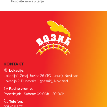
Pozovite za sva pitanja
KONTAKT
Lokacije:
Lokacija 1: Zmaj Jovina 26 (TC Lupus), Novi sad
Lokacija 2: Dunavska 11 (pasaž), Novi sad
Radno vreme:
Ponedeljak - Subota: 09:00h – 20:00h
Telefon:
021 426 577