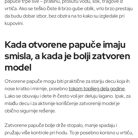
papuče trpe sve – prašinu, prosutu vodu, sok, tragove iz
vrtića. Ako se teško čiste ili brzo gube oblik, vrlo brzo prestaju
da budu dobar izbor, bez obzira na to kako su izgledale pri
kupovini.
Kada otvorene papuče imaju
smisla, a kada je bolji zatvoren
model
Otvorene papuče mogu biti praktične za stariju decu koja ih
nose kratko i mirnije, posebno
tokom toplijeg dela godine
.
Lako se obuvaju i dete ih često voli jer deluju lagano. Ipak, za
mlađu decu i za aktivnije korišćenje zatvoreniji model je
obično sigurnije rešenje.
Zatvorene papuče bolje drže stopalo, manje spadaju i
pružaju više kontrole pri hodu. To je posebno korisno u vrtiću,