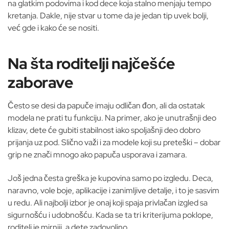
na glatkim podovima i kod dece koja stalno menjaju tempo
kretanja. Dakle, nije stvar u tome da je jedan tip uvek bolji,
već gde i kako će se nositi.
Na šta roditelji najčešće
zaborave
Često se desi da papuče imaju odličan đon, ali da ostatak
modela ne prati tu funkciju. Na primer, ako je unutrašnji deo
klizav, dete će gubiti stabilnost iako spoljašnji deo dobro
prijanja uz pod. Slično važi i za modele koji su preteški – dobar
grip ne znači mnogo ako papuča usporava i zamara.
Još jedna česta greška je kupovina samo po izgledu. Deca,
naravno, vole boje, aplikacije i zanimljive detalje, i to je sasvim
u redu. Ali najbolji izbor je onaj koji spaja privlačan izgled sa
sigurnošću i udobnošću. Kada se ta tri kriterijuma poklope,
roditelj je mirniji, a dete zadovoljno.