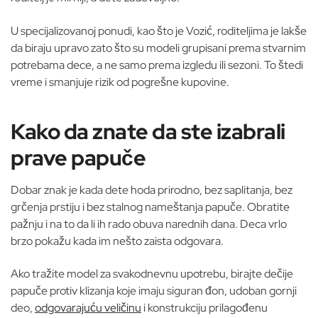
U specijalizovanoj ponudi, kao što je Vozić, roditeljima je lakše
da biraju upravo zato što su modeli grupisani prema stvarnim
potrebama dece, a ne samo prema izgledu ili sezoni. To štedi
vreme i smanjuje rizik od pogrešne kupovine.
Kako da znate da ste izabrali
prave papuče
Dobar znak je kada dete hoda prirodno, bez saplitanja, bez
grčenja prstiju i bez stalnog nameštanja papuče. Obratite
pažnju i na to da li ih rado obuva narednih dana. Deca vrlo
brzo pokažu kada im nešto zaista odgovara.
Ako tražite model za svakodnevnu upotrebu, birajte dečije
papuče protiv klizanja koje imaju siguran đon, udoban gornji
deo,
odgovarajuću veličinu
i konstrukciju prilagođenu