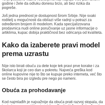
godine i žele da odluku donesu brzo, ali bez rizika da
pogreše.
Još jedna prednost je dostupnost širom Srbije. Nije svaki
roditelj u mogućnosti da obilazi više radnji u potrazi za
određenim brojem ili modelom. Kada specijalizovana
prodavnica nudi online poručivanje uz jasne informacije o
artiklima, kupac dobija praktičnost bez odricanja od kvaliteta.
Kako da izaberete pravi model
prema uzrastu
Nije isto birati obuću za dete koje tek pravi prve korake i za
školarca koji je ceo dan u pokretu. Najveća greška kod
online kupovine nije to što se kupuje preko interneta, već što
se često bira po izgledu pre nego po nameni.
Obuća za prohodavanje
Kod najmlađih je najvažnije da obuća prati razvoj stopala, da