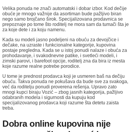
Velika ponuda ne znači automatski i dobar izbor. Kod dečije
obuće je mnogo važnije da asortiman bude pažljivo biran
nego samo brojčano širok. Specijalizovana prodavnica se
prepoznaje po tome što roditelj ne mora sam da tumači šta je
za koje dete i za koju namenu.
Kada su modeli jasno podeljeni na obuću za devojčice i
dečake, na uzraste i funkcionalne kategorije, kupovina
postaje pregledna. Kada se u istoj ponudi nalaze i obuća za
prohodavanje, i svakodnevne patike, i svetleći modeli, i
zimski parovi, i barefoot opcije, roditelj zna da bira iz mesta
koje razume realne potrebe porodice.
U tome je prednost prodavca koji je usmeren baš na dečiju
obuću. Takva ponuda ne pokušava da bude sve za svakoga,
već da roditelju ponudi proverena rešenja. Upravo zato
mnogi kupci biraju Vozić – zbog jasnih kategorija, pažljivo
odabranih modela i sigurnosti da kupuju kod
specijalizovanog prodavca koji razume šta detetu zaista
treba.
Dobra online kupovina nije