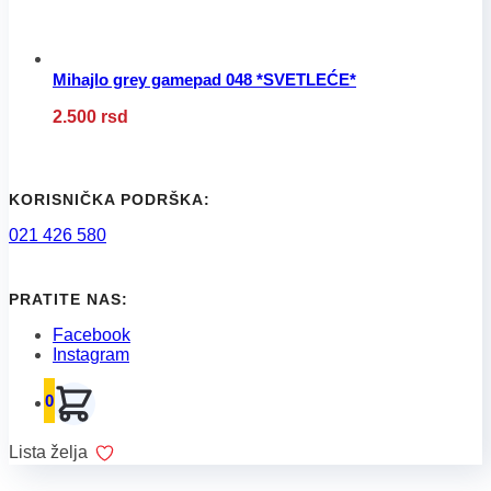
proizvoda.
Mihajlo grey gamepad 048 *SVETLEĆE*
Ovaj
2.500
rsd
proizvod
ima
više
varijanti.
Opcije
KORISNIČKA PODRŠKA:
mogu
021 426 580
biti
izabrane
na
stranici
PRATITE NAS:
proizvoda.
Facebook
Instagram
0