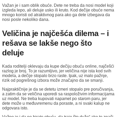
Važan je i sam oblik obuće. Dete ne treba da nosi model koji
izgleda lepo, ali deluje usko ili kruto. Kod dečije obuće nema
mnogo koristi od atraktivnog para ako ga dete izbegava da
nosi posle nekoliko dana.
Veličina je najčešća dilema – i
rešava se lakše nego što
deluje
Kada roditelji oklevaju da kupe dečiju obuću online, najčešći
razlog je broj. To je razumljivo, jer veličina nije ista kod svih
modela, a dečije stopalo brzo raste. Ipak, uz malo pažnje,
rizik od pogrešnog izbora može značajno da se smanji.
Najpraktičnije je da se detetu izmeri stopalo pre poručivanja,
a zatim da se veličina uporedi sa raspoloživim informacijama
uz model. Ne treba kupovati napamet po starom paru, jer
dete može u međuvremenu da poraste, a ni svaki kalup ne
odgovara isto.
Važno je i da ne birate obuću „da traje što duže“ ako to znači