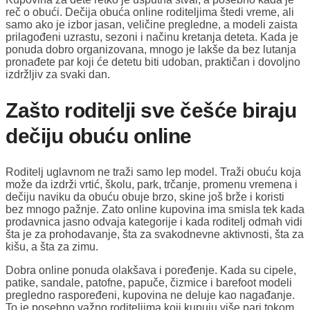
reč o obući. Dečija obuća online roditeljima štedi vreme, ali
samo ako je izbor jasan, veličine pregledne, a modeli zaista
prilagođeni uzrastu, sezoni i načinu kretanja deteta. Kada je
ponuda dobro organizovana, mnogo je lakše da bez lutanja
pronađete par koji će detetu biti udoban, praktičan i dovoljno
izdržljiv za svaki dan.
Zašto roditelji sve češće biraju
dečiju obuću online
Roditelj uglavnom ne traži samo lep model. Traži obuću koja
može da izdrži vrtić, školu, park, trčanje, promenu vremena i
dečiju naviku da obuću obuje brzo, skine još brže i koristi
bez mnogo pažnje. Zato online kupovina ima smisla tek kada
prodavnica jasno odvaja kategorije i kada roditelj odmah vidi
šta je za prohodavanje, šta za svakodnevne aktivnosti, šta za
kišu, a šta za zimu.
Dobra online ponuda olakšava i poređenje. Kada su cipele,
patike, sandale, patofne, papuče, čizmice i barefoot modeli
pregledno raspoređeni, kupovina ne deluje kao nagađanje.
To je posebno važno roditeljima koji kupuju više pari tokom