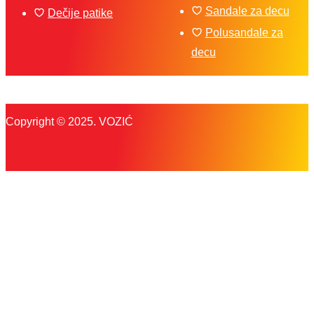
Sandale za decu
Dečije patike
Polusandale za
decu
Copyright © 2025. VOZIĆ