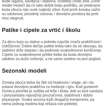
bude lagana, savitljiva i stabilna. Roditelji često žele „čvrst“
model misleći da će tako dobiti bolju podršku, ali preterano
kruta obuća nije uvek najbolji izbor. Kod prvih koraka važni
su udobnost, prirodniji oslonac i dovoljno prostora da prsti
nisu stegnuti.
Patike i cipele za vrtić i školu
Za decu koja su stalno u pokretu najviše znače praktičnost i
izdržljivost. Dobre dečije patike treba lako da se obuvaju, da
stabilno drže stopalo i da podnose svakodnevno korišćenje.
Cipele za svakodnevne prilike treba da budu dovoljno
udobne za duže nošenje, a ne samo uredne na prvi pogled.
Sezonski modeli
Zimska obuća treba da štiti od hladnoće i vlage, ali i da
ostane dovoljno praktična za hodanje i igru. Kod gumenih
čizmica prioritet je zaštita od kiše i blata, dok su kod sandala
i polusandala najvažniji prozračnost, stabilnost i dobro
prijanjanje. Svaka sezona traži drugačiji kompromis, pa
nema jednog modela koji rešava sve potrebe.