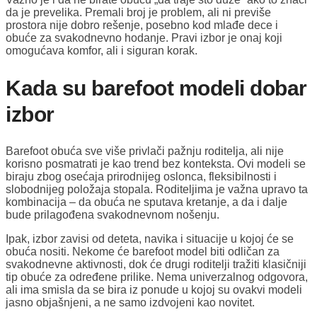
da je prevelika. Premali broj je problem, ali ni previše
prostora nije dobro rešenje, posebno kod mlađe dece i
obuće za svakodnevno hodanje. Pravi izbor je onaj koji
omogućava komfor, ali i siguran korak.
Kada su barefoot modeli dobar
izbor
Barefoot obuća sve više privlači pažnju roditelja, ali nije
korisno posmatrati je kao trend bez konteksta. Ovi modeli se
biraju zbog osećaja prirodnijeg oslonca, fleksibilnosti i
slobodnijeg položaja stopala. Roditeljima je važna upravo ta
kombinacija – da obuća ne sputava kretanje, a da i dalje
bude prilagođena svakodnevnom nošenju.
Ipak, izbor zavisi od deteta, navika i situacije u kojoj će se
obuća nositi. Nekome će barefoot model biti odličan za
svakodnevne aktivnosti, dok će drugi roditelji tražiti klasičniji
tip obuće za određene prilike. Nema univerzalnog odgovora,
ali ima smisla da se bira iz ponude u kojoj su ovakvi modeli
jasno objašnjeni, a ne samo izdvojeni kao novitet.