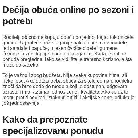
Dečija obuća online po sezoni i
potrebi
Roditelji obično ne kupuju obuću po jednoj logici tokom cele
godine. U proleće traže laganije patike i prelazne modele,
leti sandale i papuče, u jesen čvršće cipele i gumene
čizmice, a zimi toplije modele i snegarice. Kada je online
ponuda pregledna, lako se vidi šta je trenutno korisno, a šta
može da sačeka.
To je važno i zbog budžeta. Nije svaka kupovina hitna, ali
neke jesu. Ako detetu treba obuća za školu odmah, roditelju
znači da brzo dođe do modela koji je dostupan, odgovara
uzrastu i ima razuman odnos cene i kvaliteta. Ako se uz to
mogu pratiti noviteti, istaknuti artikli i akcijske cene, odluka je
još jednostavnija.
Kako da prepoznate
specijalizovanu ponudu