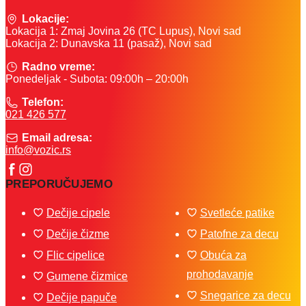
Lokacije:
Lokacija 1: Zmaj Jovina 26 (TC Lupus), Novi sad
Lokacija 2: Dunavska 11 (pasaž), Novi sad
Radno vreme:
Ponedeljak - Subota: 09:00h – 20:00h
Telefon:
021 426 577
Email adresa:
info@vozic.rs
PREPORUČUJEMO
Dečije cipele
Svetleće patike
Dečije čizme
Patofne za decu
Flic cipelice
Obuća za
prohodavanje
Gumene čizmice
Snegarice za decu
Dečije papuče