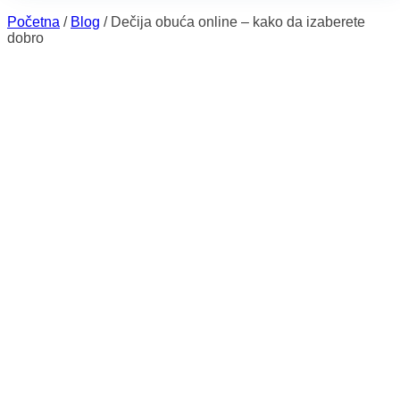
Početna
/
Blog
/
Dečija obuća online – kako da izaberete
dobro