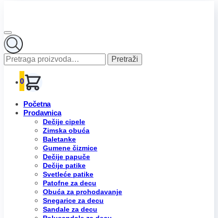
Pretraga
Pretraži
za:
0
Početna
Prodavnica
Dečije cipele
Zimska obuća
Baletanke
Gumene čizmice
Dečije papuče
Dečije patike
Svetleće patike
Patofne za decu
Obuća za prohodavanje
Snegarice za decu
Sandale za decu