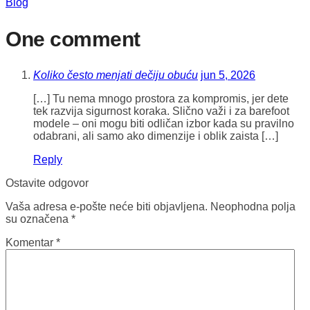
Blog
One comment
Koliko često menjati dečiju obuću
jun 5, 2026
[…] Tu nema mnogo prostora za kompromis, jer dete
tek razvija sigurnost koraka. Slično važi i za barefoot
modele – oni mogu biti odličan izbor kada su pravilno
odabrani, ali samo ako dimenzije i oblik zaista […]
Reply
Ostavite odgovor
Vaša adresa e-pošte neće biti objavljena.
Neophodna polja
su označena
*
Komentar
*