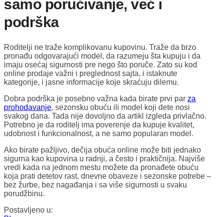
samo poručivanje, već i
podrška
Roditelji ne traže komplikovanu kupovinu. Traže da brzo
pronađu odgovarajući model, da razumeju šta kupuju i da
imaju osećaj sigurnosti pre nego što poruče. Zato su kod
online prodaje važni i preglednost sajta, i istaknute
kategorije, i jasne informacije koje skraćuju dilemu.
Dobra podrška je posebno važna kada birate prvi par
za
prohodavanje
, sezonsku obuću ili model koji dete nosi
svakog dana. Tada nije dovoljno da artikl izgleda privlačno.
Potrebno je da roditelj ima poverenje da kupuje kvalitet,
udobnost i funkcionalnost, a ne samo popularan model.
Ako birate pažljivo, dečija obuća online može biti jednako
sigurna kao kupovina u radnji, a često i praktičnija. Najviše
vredi kada na jednom mestu možete da pronađete obuću
koja prati detetov rast, dnevne obaveze i sezonske potrebe –
bez žurbe, bez nagađanja i sa više sigurnosti u svaku
porudžbinu.
Postavljeno u: