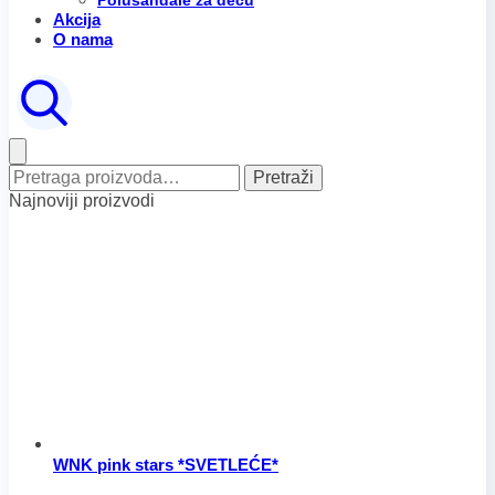
Polusandale za decu
Akcija
O nama
Pretraga
Pretraži
za:
Najnoviji proizvodi
WNK pink stars *SVETLEĆE*
Ovaj