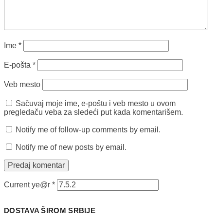
Ime
*
E-pošta
*
Veb mesto
Sačuvaj moje ime, e-poštu i veb mesto u ovom
pregledaču veba za sledeći put kada komentarišem.
Notify me of follow-up comments by email.
Notify me of new posts by email.
Current ye@r
*
DOSTAVA ŠIROM SRBIJE