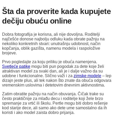
Šta da proverite kada kupujete
dečiju obuću online
Dobra fotografija je korisna, ali nije dovoljna. Roditelji
najčešće donose najbolju odluku kada obrate pažnju na
nekoliko konkretnih stvari: unutrašnju udobnost, način
kopčanja, oblik gazišta, namenu modela i raspoložive
brojeve.
Prvo pogledajte za koju priliku je obuća namenjena.
Svetleće patike
mogu biti pun pogodak za dete koje želi
atraktivan model za svaki dan, ali je i dalje važno da su
udobne i funkcionalne. Slično važi i za
zimske modele
– lep
dizajn jeste plus, ali tek nakon što znate da obuća odgovara
vremenskim uslovima i detetovim dnevnim aktivnostima.
Zatim obratite pažnju na način obuvanja. Čičak trake su
često praktičnije za mlađu decu i roditelje koji žele brzo
spremanje za vrtić ili školu. Pertle mogu biti dobro rešenje
kod starije dece, ali samo ako dete ume samostalno da ih
koristi i ako model zaista dobro prijanja.