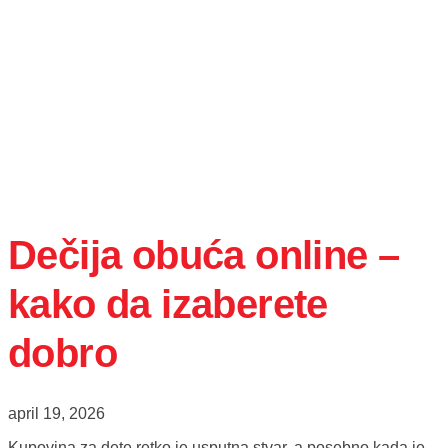
Dečija obuća online –
kako da izaberete
dobro
april 19, 2026
Kupovina za dete retko je usputna stvar, a posebno kada je