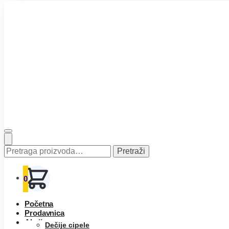
Pretraga
Pretraži
za:
0
Početna
Prodavnica
Akcija
Dečije cipele