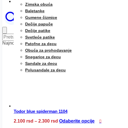
O nama
Zimska obuća
Baletanke
Gumene čizmice
Dečije papuče
Dečije patike
Pretraga
Pretraži
Svetleće patike
za:
Najnoviji proizvodi
Patofne za decu
Obuća za prohodavanje
Snegarice za decu
Sandale za decu
Polusandale za decu
Todor blue spiderman 1104
Raspon
Ovaj
2.100
rsd
–
2.300
rsd
Odaberite opcije
cena:
proizvod
od
ima