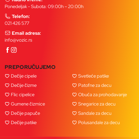
Ponedeljak - Subota: 09:00h – 20:00h
Telefon:
021 426 577
Email adresa:
info@vozic.rs
PREPORUČUJEMO
Dečije cipele
Svetleće patike
Dečije čizme
Patofne za decu
Flic cipelice
Obuća za prohodavanje
Gumene čizmice
Snegarice za decu
Dečije papuče
Sandale za decu
Dečije patike
Polusandale za decu