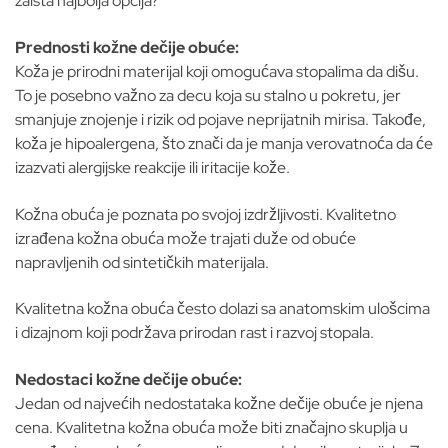
zaista najbolja opcija?
Prednosti kožne dečije obuće:
Koža je prirodni materijal koji omogućava stopalima da dišu.
To je posebno važno za decu koja su stalno u pokretu, jer
smanjuje znojenje i rizik od pojave neprijatnih mirisa. Takođe,
koža je hipoalergena, što znači da je manja verovatnoća da će
izazvati alergijske reakcije ili iritacije kože.
Kožna obuća je poznata po svojoj izdržljivosti. Kvalitetno
izrađena kožna obuća može trajati duže od obuće
napravljenih od sintetičkih materijala.
Kvalitetna kožna obuća često dolazi sa anatomskim ulošcima
i dizajnom koji podržava prirodan rast i razvoj stopala.
Nedostaci kožne dečije obuće:
Jedan od najvećih nedostataka kožne dečije obuće je njena
cena. Kvalitetna kožna obuća može biti značajno skuplja u