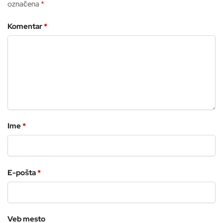
označena
*
Komentar
*
Ime
*
E-pošta
*
Veb mesto