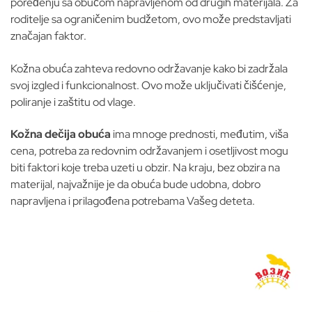
poređenju sa obućom napravljenom od drugih materijala. Za
roditelje sa ograničenim budžetom, ovo može predstavljati
značajan faktor.
Kožna obuća zahteva redovno održavanje kako bi zadržala
svoj izgled i funkcionalnost. Ovo može uključivati čišćenje,
poliranje i zaštitu od vlage.
Kožna dečija obuća
ima mnoge prednosti, međutim, viša
cena, potreba za redovnim održavanjem i osetljivost mogu
biti faktori koje treba uzeti u obzir. Na kraju, bez obzira na
materijal, najvažnije je da obuća bude udobna, dobro
napravljena i prilagođena potrebama Vašeg deteta.