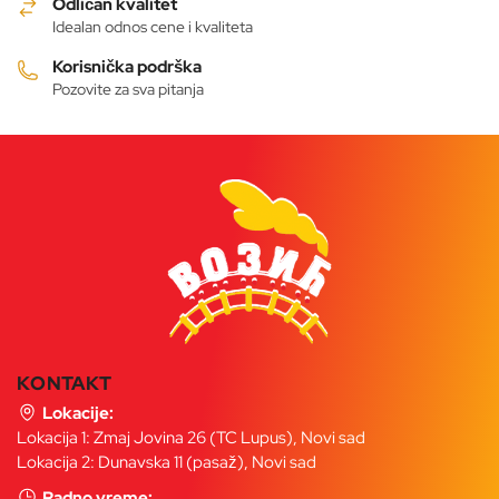
Odličan kvalitet
Idealan odnos cene i kvaliteta
Korisnička podrška
Pozovite za sva pitanja
KONTAKT
Lokacije:
Lokacija 1: Zmaj Jovina 26 (TC Lupus), Novi sad
Lokacija 2: Dunavska 11 (pasaž), Novi sad
Radno vreme: