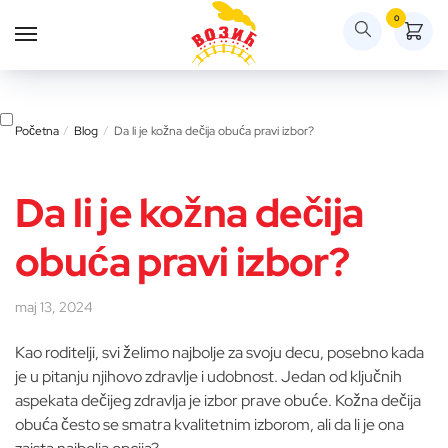
Skip
Skip
0
to
to
navigation
content
Početna
/
Blog
/
Da li je kožna dečija obuća pravi izbor?
Da li je kožna dečija
obuća pravi izbor?
maj 13, 2024
Kao roditelji, svi želimo najbolje za svoju decu, posebno kada
je u pitanju njihovo zdravlje i udobnost. Jedan od ključnih
aspekata dečijeg zdravlja je izbor prave obuće. Kožna dečija
obuća često se smatra kvalitetnim izborom, ali da li je ona