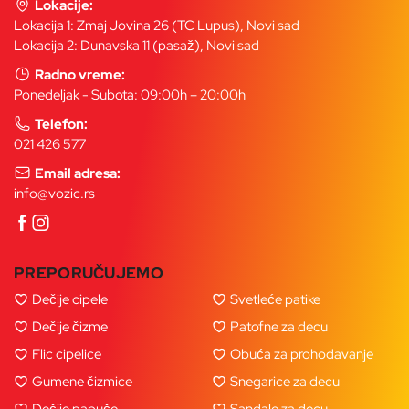
Lokacije:
Lokacija 1: Zmaj Jovina 26 (TC Lupus), Novi sad
Lokacija 2: Dunavska 11 (pasaž), Novi sad
Radno vreme:
Ponedeljak - Subota: 09:00h – 20:00h
Telefon:
021 426 577
Email adresa:
info@vozic.rs
PREPORUČUJEMO
Dečije cipele
Svetleće patike
Dečije čizme
Patofne za decu
Flic cipelice
Obuća za prohodavanje
Gumene čizmice
Snegarice za decu