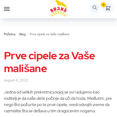
Skip
Skip
0
to
to
navigation
content
Početna
/
Blog
/
Prve cipele za Vaše mališane
Prve cipele za Vaše
mališane
avgust 4, 2022
Jedna od velikih prekretnica kojoj se svi radujemo kao
roditelji je da naše dete počinje da uči da hoda. Međutim, pre
nego što požurite po te prve cipele, vredi odvojiti vreme da
razmislite šta se dešava u tim dragocenim nogama.