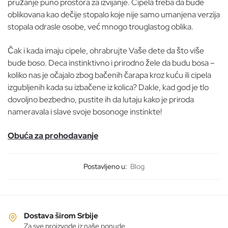
pružanje puno prostora za izvijanje. Cipela treba da bude
oblikovana kao dečije stopalo koje nije samo umanjena verzija
stopala odrasle osobe, već mnogo trouglastog oblika.
Čak i kada imaju cipele, ohrabrujte Vaše dete da što više
bude boso. Deca instinktivno i prirodno žele da budu bosa –
koliko nas je očajalo zbog bačenih čarapa kroz kuću ili cipela
izgubljenih kada su izbačene iz kolica? Dakle, kad god je tlo
dovoljno bezbedno, pustite ih da lutaju kako je priroda
nameravala i slave svoje bosonoge instinkte!
Obuća za prohodavanje
Postavljeno u:
Blog
Dostava širom Srbije
Za sve proizvode iz naše ponude