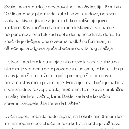
Svako malo stopalo je neverovatno, ima 26 kostiju, 19 mišića,
107 ligamenata plus niz delikatnih krvnih sudova, nerava i
vlakana tkiva koji rade zajedno da kontrolišu njegovo
kretanje. Kosti počinju kao mekana hrskavica i stopalo je
potpuno razvijeno tek kada dete dostigne odraslo doba. To
znači da je dečije stopalo veoma podložno formiranju i
oštećenju, a odgovarajuća obuća je od vitalnog značaja.
U stvari, medicinski stručnjaci širom sveta sada se slažu da
što manje vremena dete provede u cipelama, to bolje i da ga
ostavljamo što je duže moguće pre nego što mu novu
hodalicu stavimo u prve cipele. Hodanje bez obuće je najbolja
stvar za zdrav razvoj stopala; međutim, to nije uvek praktično
u našoj hladnoj i vlažnoj klimi. Dakle, kada ste konačno
spremni za cipele, šta treba da tražite?
Dečija cipela treba da bude lagana, sa fleksibilnim đonom koji
imitira hodanje bez obuće. Široka kutija za prste je važna za