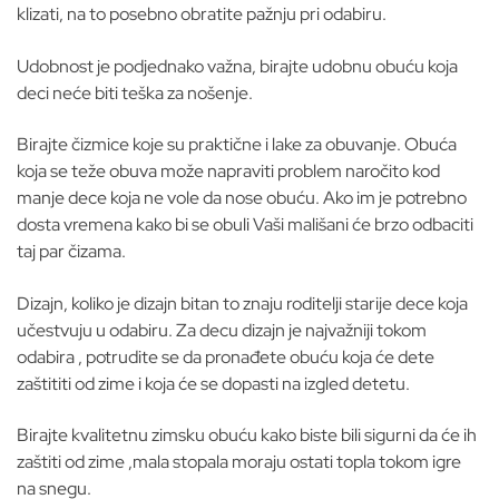
klizati, na to posebno obratite pažnju pri odabiru.
Udobnost je podjednako važna, birajte udobnu obuću koja
deci neće biti teška za nošenje.
Birajte čizmice koje su praktične i lake za obuvanje. Obuća
koja se teže obuva može napraviti problem naročito kod
manje dece koja ne vole da nose obuću. Ako im je potrebno
dosta vremena kako bi se obuli Vaši mališani će brzo odbaciti
taj par čizama.
Dizajn, koliko je dizajn bitan to znaju roditelji starije dece koja
učestvuju u odabiru. Za decu dizajn je najvažniji tokom
odabira , potrudite se da pronađete obuću koja će dete
zaštititi od zime i koja će se dopasti na izgled detetu.
Birajte kvalitetnu zimsku obuću kako biste bili sigurni da će ih
zaštiti od zime ,mala stopala moraju ostati topla tokom igre
na snegu.