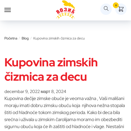
Skip
Skip
0
to
to
navigation
content
Početna
/
Blog
/
Kupovina zimskih čizmica za decu
Kupovina zimskih
čizmica za decu
decembar 9, 2022
март 8, 2024
Kupovina dečije zimske obuće je veoma važna , Vaši mališani
moraju imati dobru zimsku obuću koja njihova nežna stopala
štiti od hladnoće tokom zimskog perioda. Kako bi deca bila
srećna i uživala u zimskim čarolijama moramo im obezbediti
sigurnu obuću koja će ih zaštiti od hladnoće i vlage. Nestašni