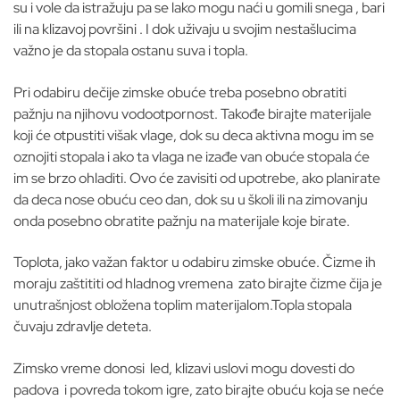
su i vole da istražuju pa se lako mogu naći u gomili snega , bari
ili na klizavoj površini . I dok uživaju u svojim nestašlucima
važno je da stopala ostanu suva i topla.
Pri odabiru dečije zimske obuće treba posebno obratiti
pažnju na njihovu vodootpornost. Takođe birajte materijale
koji će otpustiti višak vlage, dok su deca aktivna mogu im se
oznojiti stopala i ako ta vlaga ne izađe van obuće stopala će
im se brzo ohladiti. Ovo će zavisiti od upotrebe, ako planirate
da deca nose obuću ceo dan, dok su u školi ili na zimovanju
onda posebno obratite pažnju na materijale koje birate.
Toplota, jako važan faktor u odabiru zimske obuće. Čizme ih
moraju zaštititi od hladnog vremena zato birajte čizme čija je
unutrašnjost obložena toplim materijalom.Topla stopala
čuvaju zdravlje deteta.
Zimsko vreme donosi led, klizavi uslovi mogu dovesti do
padova i povreda tokom igre, zato birajte obuću koja se neće