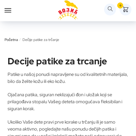
0
Početna
/
Dečije patike za trčanje
Decije patike za trcanje
Patike u našoj ponudi napravljene su od kvalitetnih materijala,
bilo da želite kožu ili eko kožu.
Ojačana patika, siguran neklizajući đon i uložak koji se
prilagođava stopalu Vašeg deteta omogućava fleksibilan i
siguran korak.
Ukoliko Vaše dete pravi prve korake u trčanju ili je samo
veoma aktivno, pogledajte našu ponudu dečijih patika i