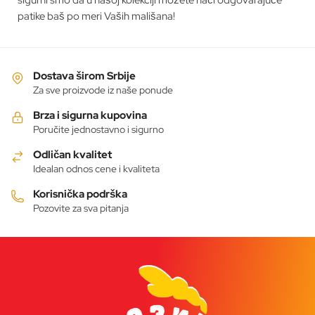
sigurni smo da u našoj kolekciji možete naći odgovarajuće
patike baš po meri Vaših mališana!
Dostava širom Srbije
Za sve proizvode iz naše ponude
Brza i sigurna kupovina
Poručite jednostavno i sigurno
Odličan kvalitet
Idealan odnos cene i kvaliteta
Korisnička podrška
Pozovite za sva pitanja