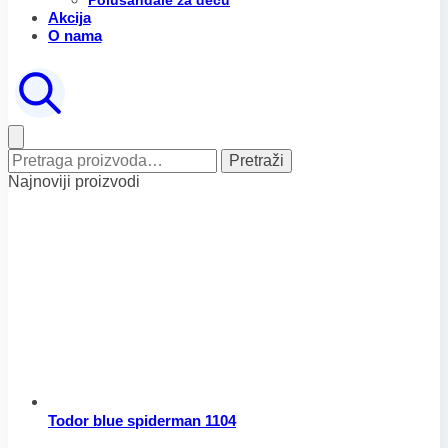
Polusandale za decu
Akcija
O nama
Pretraga
Pretraži
za:
Najnoviji proizvodi
Todor blue spiderman 1104
Raspon
Ovaj