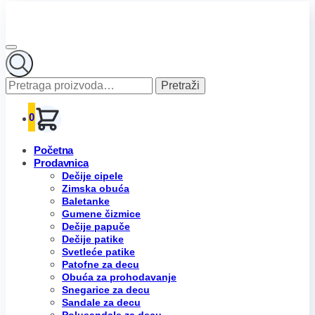
Pretraga
Pretraži
za:
0
Početna
Prodavnica
Dečije cipele
Zimska obuća
Baletanke
Gumene čizmice
Dečije papuče
Dečije patike
Svetleće patike
Patofne za decu
Obuća za prohodavanje
Snegarice za decu
Sandale za decu