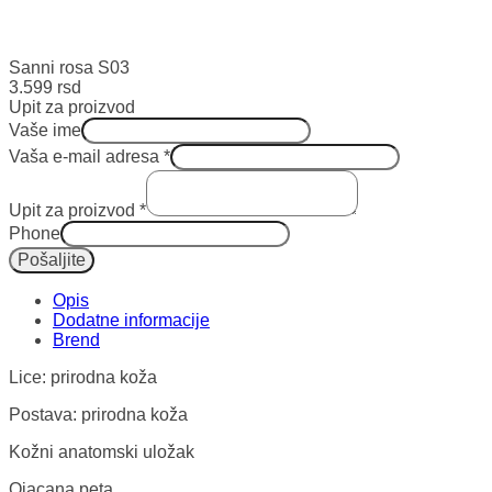
Sanni rosa S03
3.599
rsd
Upit za proizvod
Vaše ime
Vaša e-mail adresa
*
Upit za proizvod
*
Phone
Pošaljite
Opis
Dodatne informacije
Lice: prirodna koža
Postava: prirodna koža
Kožni anatomski uložak
Ojacana peta