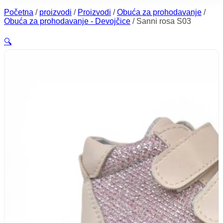
Početna
/
proizvodi
/
Proizvodi
/
Obuća za prohodavanje
/
Obuća za prohodavanje - Devojčice
/
Sanni rosa S03
🔍