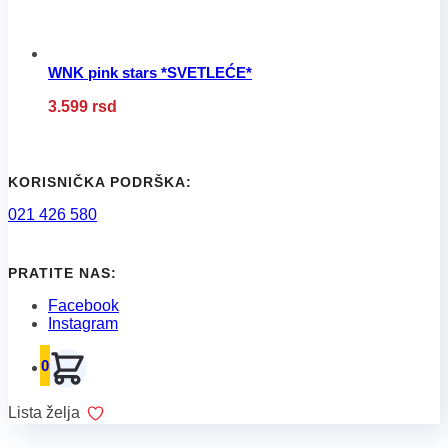
proizvoda.
WNK pink stars *SVETLEĆE*
Ovaj
3.599
rsd
proizvod
ima
više
varijanti.
Opcije
KORISNIČKA PODRŠKA:
mogu
021 426 580
biti
izabrane
na
stranici
PRATITE NAS:
proizvoda.
Facebook
Instagram
0