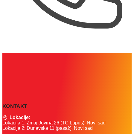
KONTAKT
Lokacije:
Lokacija 1: Zmaj Jovina 26 (TC Lupus), Novi sad
Lokacija 2: Dunavska 11 (pasaž), Novi sad