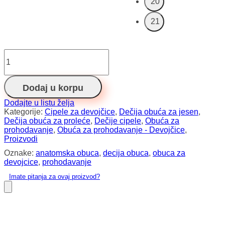
20
21
Sanni
rosa
S03
količina
Dodaj u korpu
Dodajte u listu želja
Kategorije:
Cipele za devojčice
,
Dečija obuća za jesen
,
Dečija obuća za proleće
,
Dečije cipele
,
Obuća za
prohodavanje
,
Obuća za prohodavanje - Devojčice
,
Proizvodi
Oznake:
anatomska obuca
,
decija obuca
,
obuca za
devojcice
,
prohodavanje
Imate pitanja za ovaj proizvod?