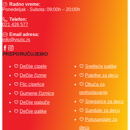
Radno vreme:
Ponedeljak - Subota: 09:00h – 20:00h
Telefon:
021 426 577
Email adresa:
info@vozic.rs
PREPORUČUJEMO
Dečije cipele
Svetleće patike
Dečije čizme
Patofne za decu
Flic cipelice
Obuća za
prohodavanje
Gumene čizmice
Snegarice za decu
Dečije papuče
Sandale za decu
Dečije patike
Polusandale za
decu