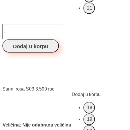
21
Sanni
rosa
S03
količina
Dodaj u korpu
Sanni rosa S03
3.599
rsd
Dodaj u korpu
18
19
Veličina
:
Nije odabrana veličina