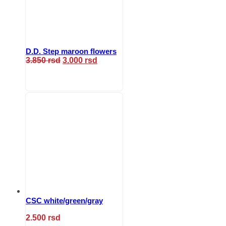
D.D. Step maroon flowers
Originalna
Trenutna
3.850
rsd
3.000
rsd
cena
cena
Ovaj
je
je:
proizvod
bila:
3.000 rsd.
ima
3.850 rsd.
više
varijanti.
Opcije
mogu
biti
izabrane
na
stranici
proizvoda.
CSC white/green/gray
2.500
rsd