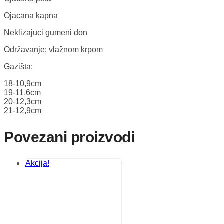
Ojacana kapna
Neklizajuci gumeni don
Održavanje: vlažnom krpom
Gazišta:
18-10,9cm
19-11,6cm
20-12,3cm
21-12,9cm
Povezani proizvodi
Akcija!