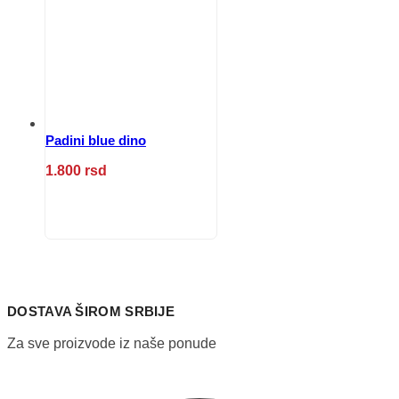
mogu
biti
izabrane
na
stranici
proizvoda.
Padini blue dino
1.800
rsd
Ovaj
proizvod
ima
više
varijanti.
Opcije
mogu
DOSTAVA ŠIROM SRBIJE
biti
izabrane
Za sve proizvode iz naše ponude
na
stranici
proizvoda.