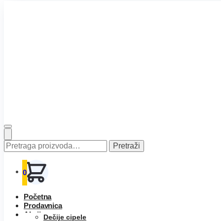
Pretraga
Pretraži
za:
0
Početna
Prodavnica
Akcija
Dečije cipele