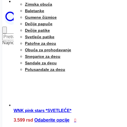
O nama
Zimska obuća
Baletanke
Gumene čizmice
Dečije papuče
Dečije patike
Pretraga
Pretraži
Svetleće patike
za:
Najnoviji proizvodi
Patofne za decu
Obuća za prohodavanje
Snegarice za decu
Sandale za decu
Polusandale za decu
WNK pink stars *SVETLEĆE*
Ovaj
3.599
rsd
Odaberite opcije
proizvod
ima